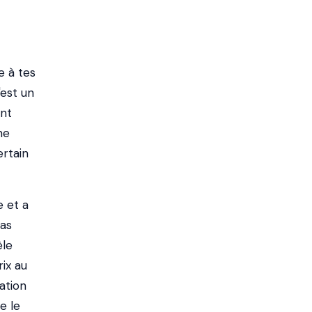
e à tes
'est un
ent
ne
ertain
e et a
pas
èle
rix au
tation
e le