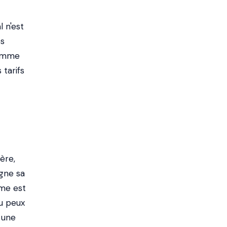
l n'est
es
comme
 tarifs
ère,
ogne sa
ème est
tu peux
 une