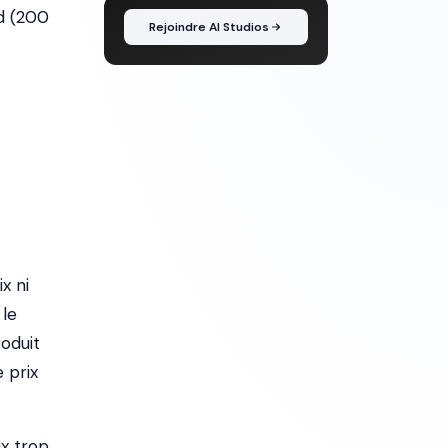
nd (200
Rejoindre AI Studios
x ni
 le
roduit
 prix
ix trop