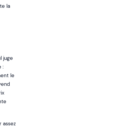
te la
l juge
 :
ent le
 vend
ix
nte
r assez