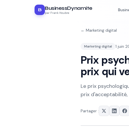
BusinessDynamite
B
Busin
par Frank Houbre
←
Marketing digital
1 juin 
Marketing digital
Prix psyc
prix qui v
Le prix psychologiq
prix d'acceptabilité,
Partager :