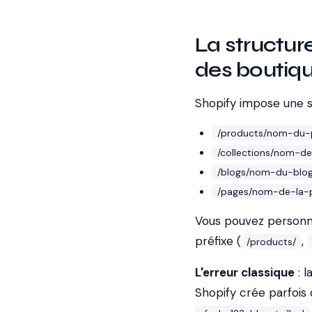
La structure
des boutiq
Shopify impose une st
/products/nom-du-
/collections/nom-de
/blogs/nom-du-blog
/pages/nom-de-la-
Vous pouvez personna
préfixe (
,
/products/
L'erreur classique
: l
Shopify crée parfoi