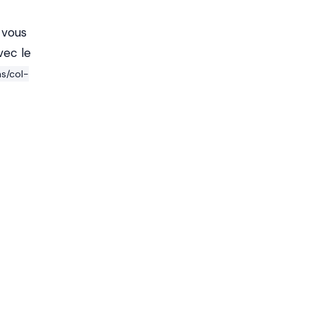
 vous
vec le
ns/col-