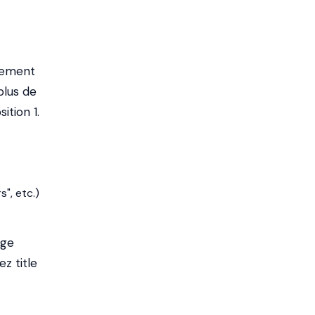
ctement
 plus de
ition 1.
s", etc.)
age
ez title