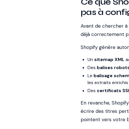
Ce que Shop
pas à confi
Avant de chercher à t
déjà correctement pa
Shopify génère auto
Un
sitemap XML
a
Des
balises robots
Le
balisage schem
les extraits enrichis
Des
certificats SS
En revanche, Shopify 
écrire des titres per
pointent vers votre bo