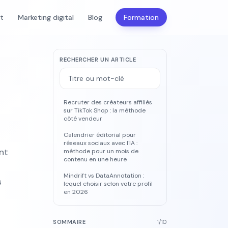
nt
Marketing digital
Blog
Formation
RECHERCHER UN ARTICLE
Recruter des créateurs affiliés
sur TikTok Shop : la méthode
côté vendeur
Calendrier éditorial pour
réseaux sociaux avec l'IA :
nt
méthode pour un mois de
contenu en une heure
Mindrift vs DataAnnotation :
s
lequel choisir selon votre profil
en 2026
SOMMAIRE
1
/
10