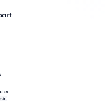
part
e
cher.
duit-