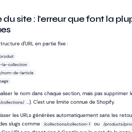
 du site : l'erreur que font la plu
ues
ructure d'URL en partie fixe :
produit
-la-collection
/nom-de-larticle
page
liser le nom dans chaque section, mais pas supprimer l
...). C'est une limite connue de Shopify.
/collections/
aisser les URLs générées automatiquement sans les retou
s des slugs comme
ou
/collections/collection-1
/products/pro