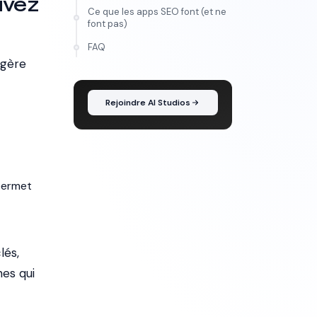
avez
Ce que les apps SEO font (et ne
font pas)
FORMATION
FAQ
Maîtrise l'IA vidéo, de
 gère
l'idée au montage
Rejoindre AI Studios
(permet
lés,
nes qui