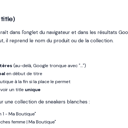
title)
araît dans l'onglet du navigateur et dans les résultats Goo
t, il reprend le nom du produit ou de la collection.
tères
(au-delà, Google tronque avec "…")
pal
en début de titre
ique à la fin si la place le permet
oir un title
unique
 une collection de sneakers blanches :
n 1 - Ma Boutique"
nches femme | Ma Boutique"