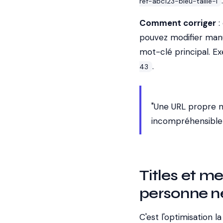
ref-abc123-bleu-taille-l
Comment corriger
:
pouvez modifier manue
mot-clé principal. E
.
43
"Une URL propre ne
incompréhensible e
Titles et me
personne n
C'est l'optimisation l