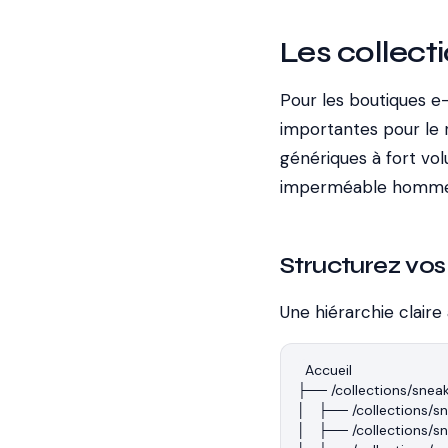
Les collect
Pour les boutiques e
importantes pour le 
génériques à fort vo
imperméable homme
Structurez vos
Une hiérarchie claire
Accueil

├── /collections/sneak
│   ├── /collections/
│   ├── /collections/