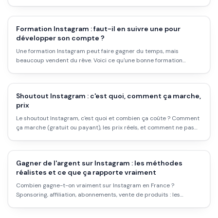
chacune pour les adapter à ton sujet.
Formation Instagram : faut-il en suivre une pour
développer son compte ?
Une formation Instagram peut faire gagner du temps, mais
beaucoup vendent du rêve. Voici ce qu'une bonne formation
apporte, comment repérer les arnaques, et ce qu'on peut
apprendre gratuitement.
Shoutout Instagram : c'est quoi, comment ça marche,
prix
Le shoutout Instagram, c'est quoi et combien ça coûte ? Comment
ça marche (gratuit ou payant), les prix réels, et comment ne pas
payer pour du vent.
Gagner de l'argent sur Instagram : les méthodes
réalistes et ce que ça rapporte vraiment
Combien gagne-t-on vraiment sur Instagram en France ?
Sponsoring, affiliation, abonnements, vente de produits : les
méthodes qui marchent, les conditions requises, et les illusions à
éviter.