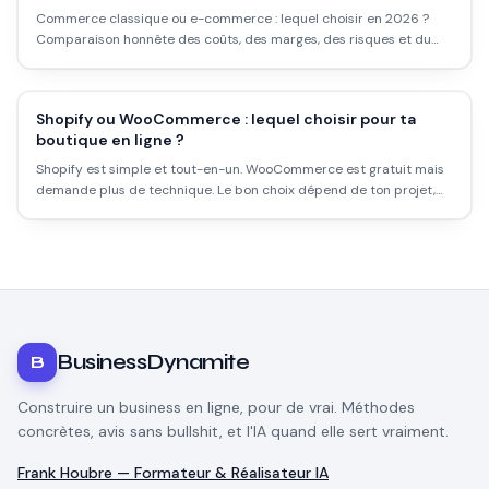
Commerce classique ou e-commerce : lequel choisir en 2026 ?
Comparaison honnête des coûts, des marges, des risques et du
potentiel. Ce que les articles optimistes ne te disent pas.
Shopify ou WooCommerce : lequel choisir pour ta
boutique en ligne ?
Shopify est simple et tout-en-un. WooCommerce est gratuit mais
demande plus de technique. Le bon choix dépend de ton projet,
pas des benchmarks génériques. Voici le comparatif honnête.
BusinessDynamite
B
Construire un business en ligne, pour de vrai. Méthodes
concrètes, avis sans bullshit, et l'IA quand elle sert vraiment.
Frank Houbre — Formateur & Réalisateur IA