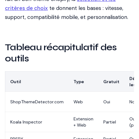
critères de choix
te donnent les bases : vitesse,
support, compatibilité mobile, et personnalisation.
Tableau récapitulatif des
outils
Dét
Outil
Type
Gratuit
les 
ShopThemeDetector.com
Web
Oui
Non
Extension
Oui
Koala Inspector
Partiel
+ Web
(pay