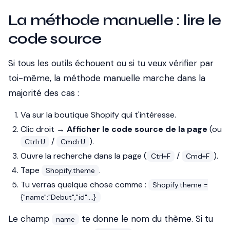
La méthode manuelle : lire le
code source
Si tous les outils échouent ou si tu veux vérifier par
toi-même, la méthode manuelle marche dans la
majorité des cas :
Va sur la boutique Shopify qui t'intéresse.
Clic droit →
Afficher le code source de la page
(ou
/
).
Ctrl+U
Cmd+U
Ouvre la recherche dans la page (
/
).
Ctrl+F
Cmd+F
Tape
.
Shopify.theme
Tu verras quelque chose comme :
Shopify.theme =
{"name":"Debut","id":...}
Le champ
te donne le nom du thème. Si tu
name