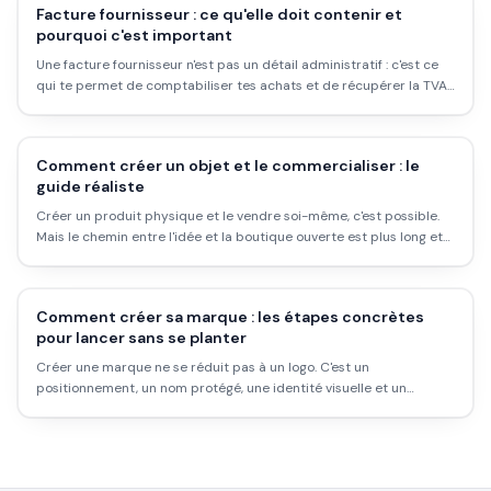
Facture fournisseur : ce qu'elle doit contenir et
pourquoi c'est important
Une facture fournisseur n'est pas un détail administratif : c'est ce
qui te permet de comptabiliser tes achats et de récupérer la TVA.
Voici les mentions obligatoires et les bons réflexes.
Comment créer un objet et le commercialiser : le
guide réaliste
Créer un produit physique et le vendre soi-même, c'est possible.
Mais le chemin entre l'idée et la boutique ouverte est plus long et
plus coûteux que les formateurs en ligne le disent. Voici ce qui se
passe vraiment.
Comment créer sa marque : les étapes concrètes
pour lancer sans se planter
Créer une marque ne se réduit pas à un logo. C'est un
positionnement, un nom protégé, une identité visuelle et un
modèle de production. Voici le chemin réaliste, avec les coûts vrais
et les erreurs qui font perdre du temps.