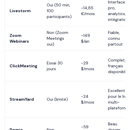
Interface
Oui (50 min,
~14,85
pro,
Livestorm
100
€/mois
analytics,
participants)
intégration
Non (Zoom
Fiable,
Zoom
~149
Meetings
connu
Webinars
$/an
oui)
partout
Complet,
Essai 30
~29
ClickMeeting
français
jours
$/mois
disponible
Excellent
~24
pour le live
StreamYard
Oui (limité)
$/mois
multi-
plateforme
Beau
~59
Demio
Non
design,