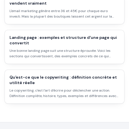
vendent vraiment
L'email marketing génère entre 36 et 45€ pour chaque euro
investi. Mais la plupart des boutiques laissent cet argent sur la
table. Voici comment construire une vraie stratégie emailing qui
convertit.
Landing page : exemples et structure d'une page qui
convertit
Une bonne landing page suit une structure éprouvée. Voici les
sections qui convertissent, des exemples concrets de ce qui
marche, et les erreurs à éviter.
Qu'est-ce que le copywriting : définition concrète et
utilité réelle
Le copywriting, c'est l'art d'écrire pour déclencher une action.
Définition complète, histoire, types, exemples et différences avec
la rédaction web : tout ce qu'il faut comprendre avant de se lancer.