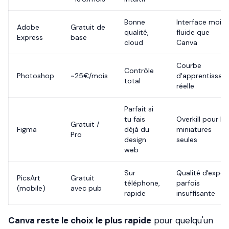
Bonne
Interface moins
Adobe
Gratuit de
qualité,
fluide que
Express
base
cloud
Canva
Courbe
Contrôle
Photoshop
~25€/mois
d'apprentissag
total
réelle
Parfait si
tu fais
Overkill pour le
Gratuit /
Figma
déjà du
miniatures
Pro
design
seules
web
Sur
Qualité d'expor
PicsArt
Gratuit
téléphone,
parfois
(mobile)
avec pub
rapide
insuffisante
Canva reste le choix le plus rapide
pour quelqu'un