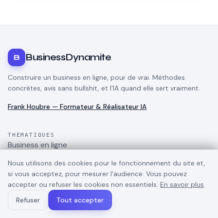
BusinessDynamite
B
Construire un business en ligne, pour de vrai. Méthodes
concrètes, avis sans bullshit, et l'IA quand elle sert vraiment.
Frank Houbre — Formateur & Réalisateur IA
THÉMATIQUES
Business en ligne
E-commerce
Nous utilisons des cookies pour le fonctionnement du site et,
Dropshipping
si vous acceptez, pour mesurer l'audience. Vous pouvez
TikTok
accepter ou refuser les cookies non essentiels.
En savoir plus
Marketing digital
Refuser
Tout accepter
Gagner de l'argent
Outils IA pour business