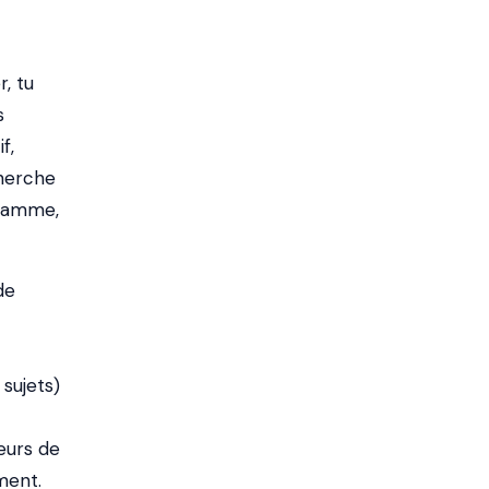
, tu
s
f,
cherche
gramme,
de
sujets)
eurs de
ment.