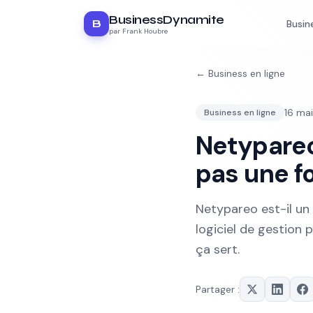
BusinessDynamite
B
Busin
par Frank Houbre
←
Business en ligne
16 ma
Business en ligne
Netypareo,
pas une f
Netypareo est-il un 
logiciel de gestion 
ça sert.
Partager :