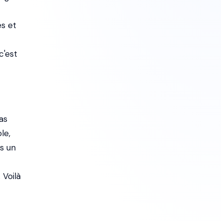
es et
c'est
as
le,
as un
 Voilà