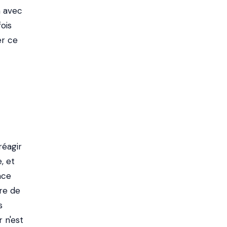
n avec
ois
er ce
réagir
, et
ace
tre de
s
 n'est