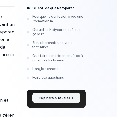
Qu'est-ce que Netypareo
e
Pourquoi la confusion avec une
"formation IA"
vant un
Qui utilise Netypareo et à quoi
etypareo
ça sert
ion à
Si tu cherchais une vraie
 de
formation
pourquoi
Que faire concrètement face à
un accès Netypareo
L'angle honnête
FORMATION
Foire aux questions
Maîtrise l'IA vidéo, de
l'idée au montage
Rejoindre AI Studios
n et
à gérer