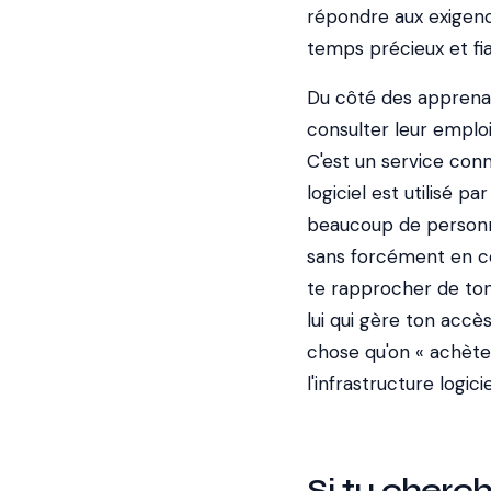
répondre aux exigence
temps précieux et fia
Du côté des apprenant
consulter leur emploi
C'est un service conn
logiciel est utilisé 
beaucoup de personn
sans forcément en con
te rapprocher de ton 
lui qui gère ton accè
chose qu'on « achète »
l'infrastructure logic
Si tu cherc