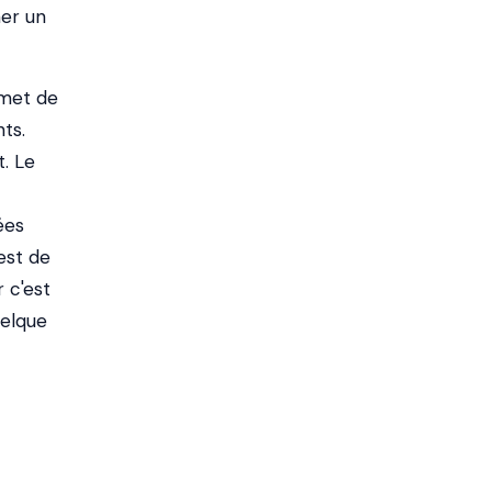
ner un
rmet de
ts.
. Le
ées
est de
 c'est
uelque