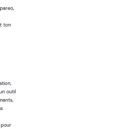
ypareo,
t ton
tion,
un outil
nants,
ns
 pour