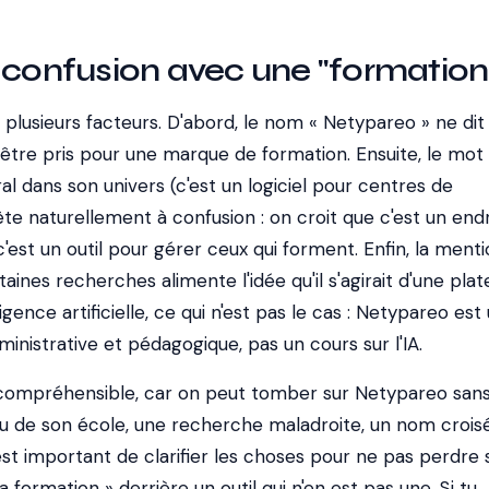
 confusion avec une "formation 
 plusieurs facteurs. D'abord, le nom « Netypareo » ne dit 
être pris pour une marque de formation. Ensuite, le mot 
al dans son univers (c'est un logiciel pour centres de
ête naturellement à confusion : on croit que c'est un end
c'est un outil pour gérer ceux qui forment. Enfin, la menti
taines recherches alimente l'idée qu'il s'agirait d'une pl
ligence artificielle, ce qui n'est pas le cas : Netypareo est
ministrative et pédagogique, pas un cours sur l'IA.
 compréhensible, car on peut tomber sur Netypareo san
eçu de son école, une recherche maladroite, un nom crois
 est important de clarifier les choses pour ne pas perdre
 formation » derrière un outil qui n'en est pas une. Si tu