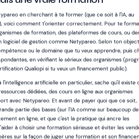
etypareo en cherchant à te former (que ce soit à l'IA, au
), voici comment t'orienter correctement. Pour te former
ganismes de formation, des plateformes de cours, ou de
n logiciel de gestion comme Netypareo. Selon ton objecti
 compétence ou le domaine que tu veux apprendre, puis 
spondantes, en vérifiant le sérieux des organismes (pro
rtification Qualiopi si tu veux un financement public).
l'intelligence artificielle en particulier, sache qu'il existe 
 ressources dédiées, des cours en ligne aux organismes
port avec Netypareo. Et avant de payer quoi que ce soit,
grande partie des bases (sur l'IA comme sur beaucoup de 
tement en ligne, et que c'est la pratique qui ancre les
ider à choisir une formation sérieuse et éviter les vend
pères sur la façon de juger une formation et son finance