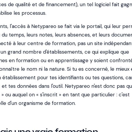
s de qualité et de financement), un tel logiciel fait gag
bilise les processus.
s, l'accès à Netypareo se fait via le portail, qui leur pe
 du temps, leurs notes, leurs absences, et leurs documen
ecté à leur centre de formation, pas un site indépendant
par un grand nombre d'établissements, ce qui explique que
es en formation ou en apprentissage y soient confront
naître le nom ni la nature. Si tu es concerné, le mieux 
établissement pour tes identifiants ou tes questions, car
s et tes données dans l'outil. Netypareo n'est donc pas q
 ou auquel on « s'inscrit » en tant que particulier : c'est
ielle d'un organisme de formation.
hais une vraie formation