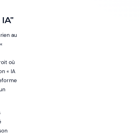
IA"
rien au
«
roit où
on « IA
ateforme
 un
s
é
 son