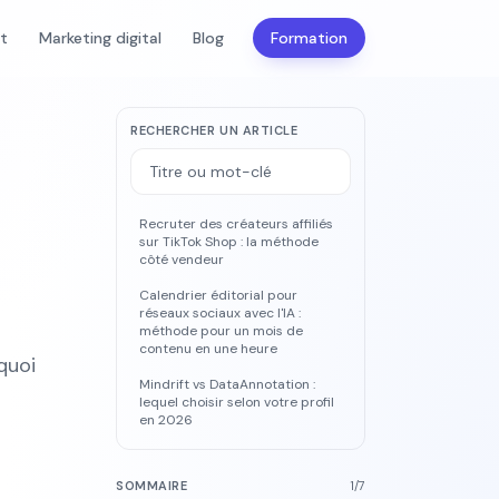
nt
Marketing digital
Blog
Formation
RECHERCHER UN ARTICLE
Recruter des créateurs affiliés
sur TikTok Shop : la méthode
côté vendeur
Calendrier éditorial pour
réseaux sociaux avec l'IA :
méthode pour un mois de
contenu en une heure
quoi
Mindrift vs DataAnnotation :
lequel choisir selon votre profil
en 2026
SOMMAIRE
1
/
7