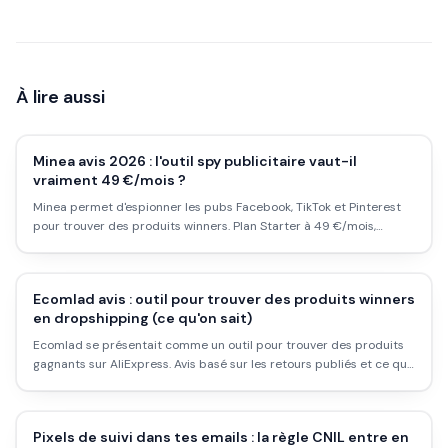
À lire aussi
Minea avis 2026 : l'outil spy publicitaire vaut-il
vraiment 49 €/mois ?
Minea permet d'espionner les pubs Facebook, TikTok et Pinterest
pour trouver des produits winners. Plan Starter à 49 €/mois,
Premium à 99 €. Ce que ça apporte vraiment, ce que ça ne fait
pas.
Ecomlad avis : outil pour trouver des produits winners
en dropshipping (ce qu'on sait)
Ecomlad se présentait comme un outil pour trouver des produits
gagnants sur AliExpress. Avis basé sur les retours publiés et ce qui
est vérifiable, sans inventer.
Pixels de suivi dans tes emails : la règle CNIL entre en