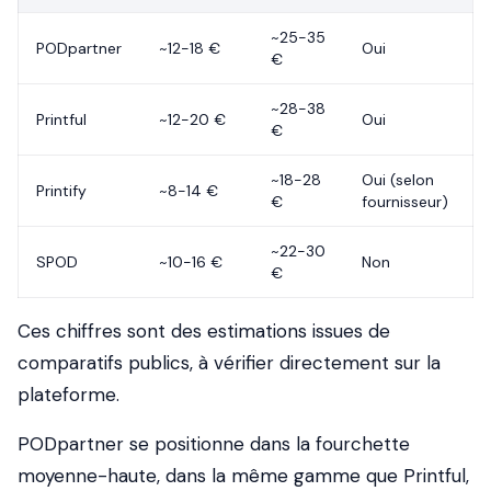
~25-35
PODpartner
~12-18 €
Oui
€
~28-38
Printful
~12-20 €
Oui
€
~18-28
Oui (selon
Printify
~8-14 €
€
fournisseur)
~22-30
SPOD
~10-16 €
Non
€
Ces chiffres sont des estimations issues de
comparatifs publics, à vérifier directement sur la
plateforme.
PODpartner se positionne dans la fourchette
moyenne-haute, dans la même gamme que Printful,