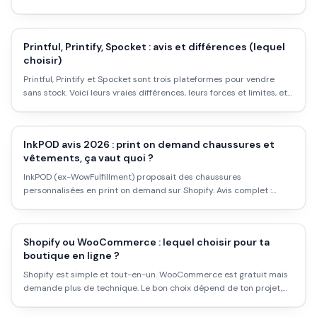
marche, les marges, et les limites.
Printful, Printify, Spocket : avis et différences (lequel
choisir)
Printful, Printify et Spocket sont trois plateformes pour vendre
sans stock. Voici leurs vraies différences, leurs forces et limites, et
laquelle choisir selon ton projet.
InkPOD avis 2026 : print on demand chaussures et
vêtements, ça vaut quoi ?
InkPOD (ex-WowFulfillment) proposait des chaussures
personnalisées en print on demand sur Shopify. Avis complet :
catalogue, délais, prix, et ce qui se passe vraiment en 2026.
Shopify ou WooCommerce : lequel choisir pour ta
boutique en ligne ?
Shopify est simple et tout-en-un. WooCommerce est gratuit mais
demande plus de technique. Le bon choix dépend de ton projet,
pas des benchmarks génériques. Voici le comparatif honnête.