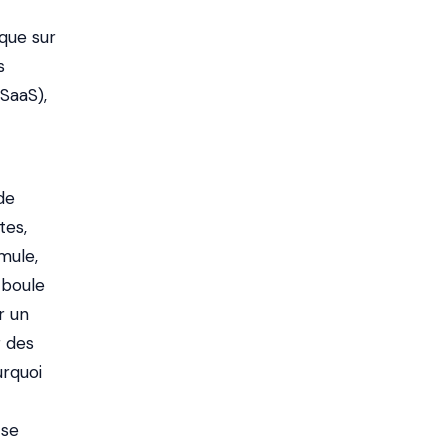
que sur
s
SaaS),
de
tes,
mule,
 boule
r un
r des
urquoi
 se