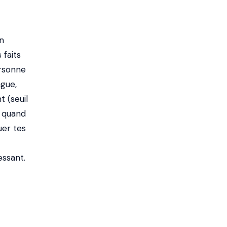
Un
faits
ersonne
ngue,
 (seuil
 quand
uer tes
essant.