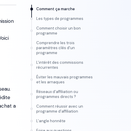
Comment ça marche
Les types de programmes
ission
Comment choisir un bon
programme
oici
Comprendre les trois
paramètres clés d'un
programme
L'intérêt des commissions
récurrentes
Éviter les mauvais programmes
et les arnaques
seau.
Réseaux d'affiliation ou
édite
programmes directs ?
achat a
Comment réussir avec un
programme d'affiliation
L'angle honnête
FORMATION
Foire aux questions