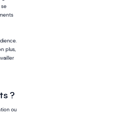
 se
ements
dience.
n plus,
vailler
ts ?
ation ou