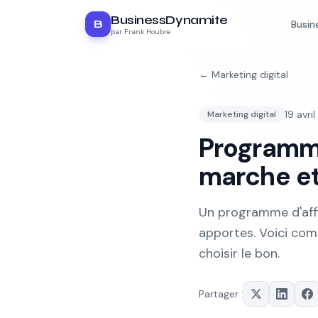
BusinessDynamite
B
Busin
par Frank Houbre
←
Marketing digital
19 avri
Marketing digital
Programme
marche et
Un programme d'affi
apportes. Voici co
choisir le bon.
Partager :