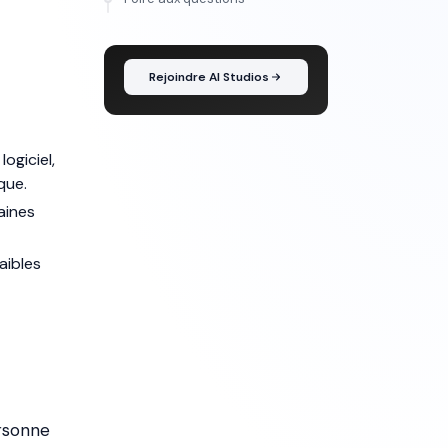
Maîtrise l'IA vidéo, de
l'idée au montage
Rejoindre AI Studios
logiciel,
que.
aines
aibles
ersonne