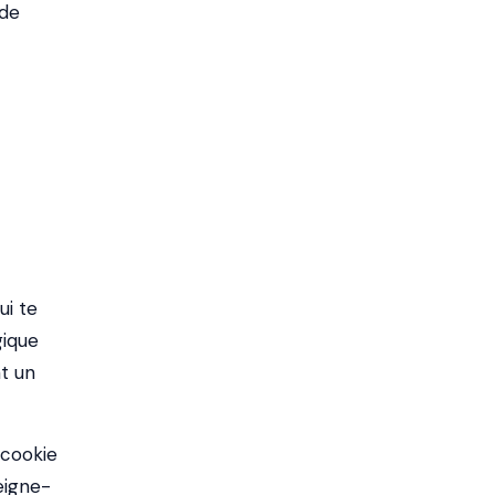
 de
ui te
gique
nt un
 cookie
eigne-