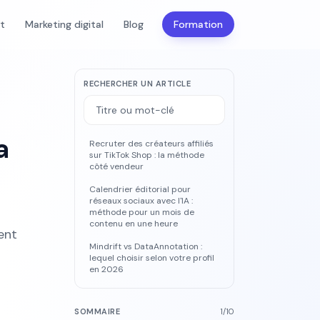
nt
Marketing digital
Blog
Formation
RECHERCHER UN ARTICLE
a
Recruter des créateurs affiliés
sur TikTok Shop : la méthode
côté vendeur
Calendrier éditorial pour
réseaux sociaux avec l'IA :
u
méthode pour un mois de
contenu en une heure
ent
Mindrift vs DataAnnotation :
lequel choisir selon votre profil
en 2026
SOMMAIRE
1
/
10