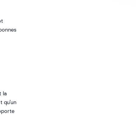
ôt
 bonnes
 la
t qu'un
apporte