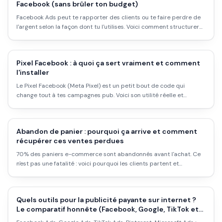
Facebook (sans brûler ton budget)
Facebook Ads peut te rapporter des clients ou te faire perdre de
l'argent selon la façon dont tu l'utilises. Voici comment structurer
tes campagnes, fixer ton budget, cibler juste, et éviter les erreurs
classiques qui ruinent les débutants.
Pixel Facebook : à quoi ça sert vraiment et comment
l'installer
Le Pixel Facebook (Meta Pixel) est un petit bout de code qui
change tout à tes campagnes pub. Voici son utilité réelle et
comment l'installer sur Shopify, WordPress ou n'importe quel site.
Abandon de panier : pourquoi ça arrive et comment
récupérer ces ventes perdues
70% des paniers e-commerce sont abandonnés avant l'achat. Ce
n'est pas une fatalité : voici pourquoi les clients partent et
comment récupérer une partie de ces ventes avec des stratégies
concrètes et testées.
Quels outils pour la publicité payante sur internet ?
Le comparatif honnête (Facebook, Google, TikTok et
les autres)