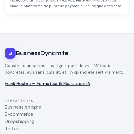
Facebook Ads, Google Ads, TikTok Ads, Pinterest, Microsoft Ads :
chaque plateforme de publicité payante a une logique différente.
Voici comment choisir selon votre projet, vos budgets réels et vos
objectifs, sans jargon inutile.
BusinessDynamite
B
Construire un business en ligne, pour de vrai. Méthodes
concrètes, avis sans bullshit, et l'IA quand elle sert vraiment.
Frank Houbre — Formateur & Réalisateur IA
THÉMATIQUES
Business en ligne
E-commerce
Dropshipping
TikTok