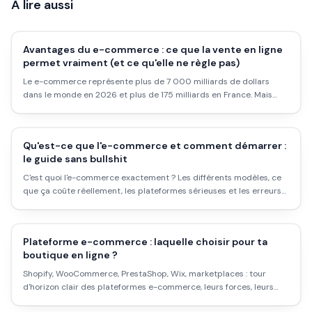
À lire aussi
Avantages du e-commerce : ce que la vente en ligne
permet vraiment (et ce qu'elle ne règle pas)
Le e-commerce représente plus de 7 000 milliards de dollars
dans le monde en 2026 et plus de 175 milliards en France. Mais
avant de vous lancer, voici ce que cette façon de vendre change
concrètement par rapport à une boutique physique, et où ça
coince encore.
Qu'est-ce que l'e-commerce et comment démarrer :
le guide sans bullshit
C'est quoi l'e-commerce exactement ? Les différents modèles, ce
que ça coûte réellement, les plateformes sérieuses et les erreurs
qui font échouer les débutants.
Plateforme e-commerce : laquelle choisir pour ta
boutique en ligne ?
Shopify, WooCommerce, PrestaShop, Wix, marketplaces : tour
d'horizon clair des plateformes e-commerce, leurs forces, leurs
coûts, et comment choisir selon ton projet et ton budget.