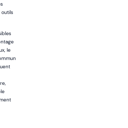
és
 outils
ibles
montage
x, le
 commun
quent
re,
le
ement