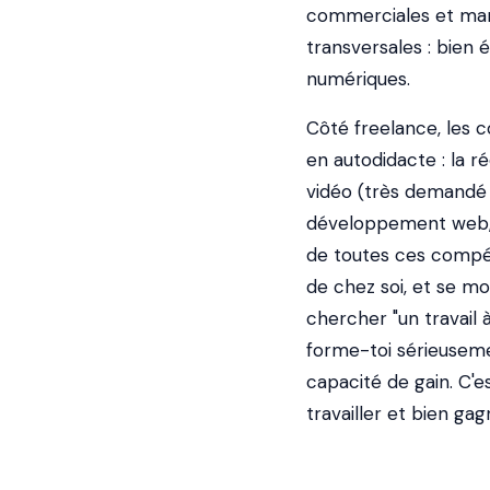
commerciales et mark
transversales : bien é
numériques.
Côté freelance, les 
en autodidacte : la r
vidéo (très demandé a
développement web, l
de toutes ces compét
de chez soi, et se m
chercher "un travail 
forme-toi sérieuseme
capacité de gain. C'e
travailler et bien gag