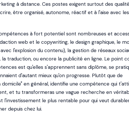
eting à distance. Ces postes exigent surtout des qualit
crire, être organisé, autonome, réactif et à l'aise avec les
compétences à fort potentiel sont nombreuses et access
édaction web et le copywriting, le design graphique, le 
vec l'explosion du contenu), la gestion de réseaux sociau
a traduction, ou encore la publicité en ligne. Le point
ences est qu'elles s'apprennent sans diplôme, se prati
onnaient d'autant mieux qu'on progresse. Plutôt que de
à domicile" en général, identifie une compétence qui t'atti
nt, et tu transformeras une vague recherche en véritab
st l'investissement le plus rentable pour qui veut durabl
ner depuis chez lui.