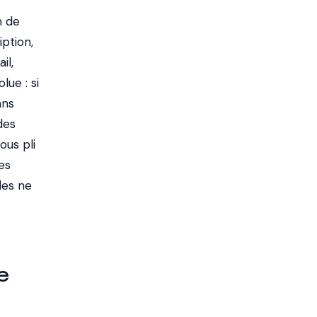
n de
iption,
il,
lue : si
ans
des
ous pli
es
les ne
e