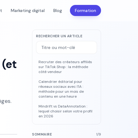
nt
Marketing digital
Blog
Formation
RECHERCHER UN ARTICLE
 (et
Recruter des créateurs affiliés
sur TikTok Shop : la méthode
côté vendeur
Calendrier éditorial pour
réseaux sociaux avec l'IA :
méthode pour un mois de
contenu en une heure
èges.
Mindrift vs DataAnnotation :
lequel choisir selon votre profil
en 2026
SOMMAIRE
1
/
9