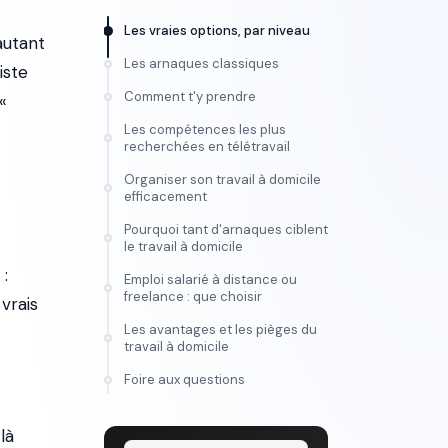
Les vraies options, par niveau
autant
Les arnaques classiques
iste
Comment t'y prendre
«
Les compétences les plus
recherchées en télétravail
Organiser son travail à domicile
efficacement
Pourquoi tant d'arnaques ciblent
le travail à domicile
 :
Emploi salarié à distance ou
freelance : que choisir
vrais
Les avantages et les pièges du
travail à domicile
FORMATION
Foire aux questions
Maîtrise l'IA vidéo, de
l'idée au montage
là