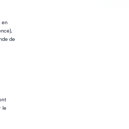
i en
ence),
ande de
ont
 le