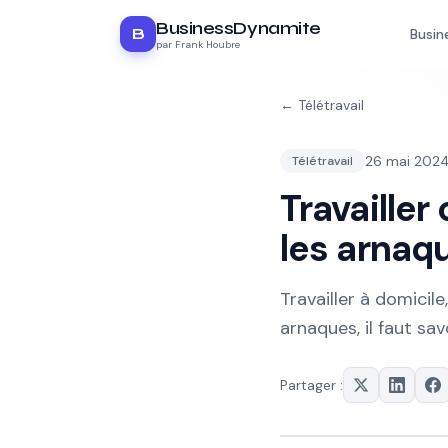
BusinessDynamite
B
Busin
par Frank Houbre
←
Télétravail
26 mai 202
Télétravail
Travailler 
les arnaqu
Travailler à domicile
arnaques, il faut sav
Partager :