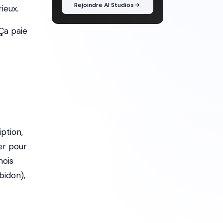
Rejoindre AI Studios
ieux.
Ça paie
ption,
er pour
mois
bidon),