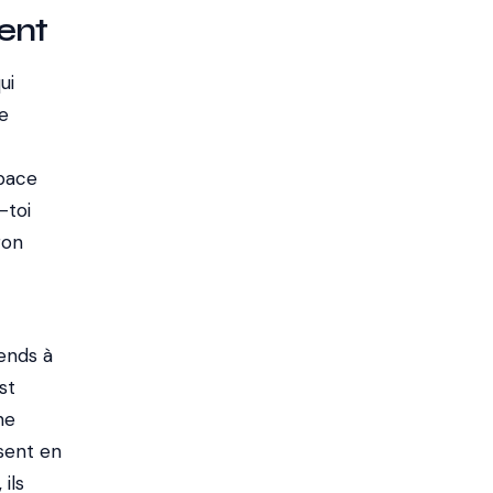
ent
ui
de
space
-toi
ron
ends à
st
ne
sent en
ils