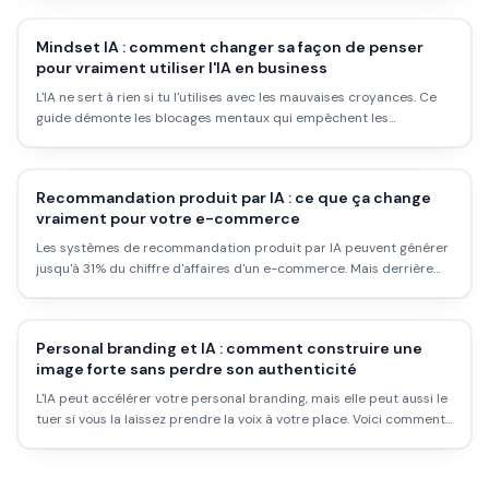
Mindset IA : comment changer sa façon de penser
pour vraiment utiliser l'IA en business
L'IA ne sert à rien si tu l'utilises avec les mauvaises croyances. Ce
guide démonte les blocages mentaux qui empêchent les
entrepreneurs de tirer parti de ChatGPT, Claude et consorts.
Recommandation produit par IA : ce que ça change
vraiment pour votre e-commerce
Les systèmes de recommandation produit par IA peuvent générer
jusqu'à 31% du chiffre d'affaires d'un e-commerce. Mais derrière
les chiffres, comment ça marche, à qui c'est accessible, et où sont
les vraies limites ?
Personal branding et IA : comment construire une
image forte sans perdre son authenticité
L'IA peut accélérer votre personal branding, mais elle peut aussi le
tuer si vous la laissez prendre la voix à votre place. Voici comment
utiliser l'IA comme outil sans devenir un clone de chatbot.