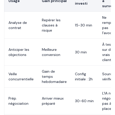
Usage
Gain principal
à
investi
surveil
Ne
Repérer les
Analyse de
rempla
clauses à
15-30 min
contrat
pas
risque
l'avoca
À teste
Anticiper les
Meilleure
sur de
30 min
objections
conversion
vrais
clients
Gain de
Veille
Config
Source
temps
concurrentielle
initiale : 2h
vérifier
hebdomadaire
L'IA ne
Prép.
Arriver mieux
négoci
30-60 min
négociation
préparé
pas à t
place