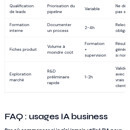
Qualification
Priorisation du
Ne déc
Variable
de leads
pipeline
pas seu
Formation
Documenter
Relectu
2-4h
interne
un process
obligat
Formation
Résulta
Volume à
Fiches produit
+
généri
moindre coût
supervision
si non r
Valider
R&D
Exploration
avec d
préliminaire
1-2h
marché
vrais
rapide
clients
FAQ : usages IA business