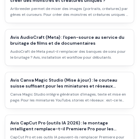
créer des monstres et créatures uniques ?
Artbreeder permet de mixer des images (portraits, créatures) par
gènes et curseurs. Pour créer des monstres et créatures uniques à
partir de concepts : est-ce l'outil qu'il faut ? Avis et workflow.
Avis AudioCraft (Meta) : l'open-source au service du
bruitage de films et de documentaires
AudioCraft de Meta peut-il remplacer des banques de sons pour
le bruitage ? Avis, installation et workflow pour débutants.
Avis Canva Magic Studio (Mise à jour) : le couteau
suisse suffisant pour les miniatures et réseaux
sociaux ?
Canva Magic Studio intègre génération d'images, texte et mise en
page. Pour les miniatures YouTube, stories et réseaux : est-ce le
couteau suisse qu'il faut ? Avis et workflow.
Avis CapCut Pro (outils IA 2026) : le montage
intelligent remplace-t-il Premiere Pro pour les
formats courts ?
CapCut Pro et ses outils IA peuvent-ils remplacer Premiere pour