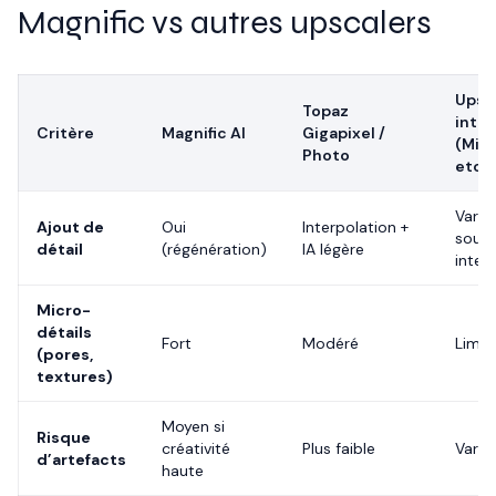
Magnific vs autres upscalers
Upsc
Topaz
inté
Critère
Magnific AI
Gigapixel /
(Midj
Photo
etc.)
Variab
Ajout de
Oui
Interpolation +
souv
détail
(régénération)
IA légère
inter
Micro-
détails
Fort
Modéré
Limit
(pores,
textures)
Moyen si
Risque
créativité
Plus faible
Varia
d’artefacts
haute