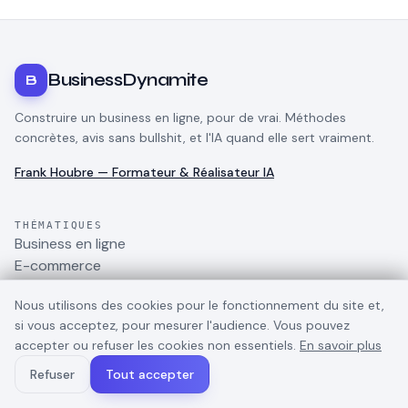
BusinessDynamite
B
Construire un business en ligne, pour de vrai. Méthodes
concrètes, avis sans bullshit, et l'IA quand elle sert vraiment.
Frank Houbre — Formateur & Réalisateur IA
THÉMATIQUES
Business en ligne
E-commerce
Dropshipping
Nous utilisons des cookies pour le fonctionnement du site et,
TikTok
si vous acceptez, pour mesurer l'audience. Vous pouvez
Marketing digital
accepter ou refuser les cookies non essentiels.
En savoir plus
Gagner de l'argent
Outils IA pour business
Refuser
Tout accepter