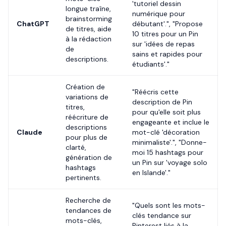
'tutoriel dessin
longue traîne,
numérique pour
brainstorming
ChatGPT
débutant'.", "Propose
de titres, aide
10 titres pour un Pin
à la rédaction
sur 'idées de repas
de
sains et rapides pour
descriptions.
étudiants'."
Création de
"Réécris cette
variations de
description de Pin
titres,
pour qu'elle soit plus
réécriture de
engageante et inclue le
descriptions
Claude
mot-clé 'décoration
pour plus de
minimaliste'.", "Donne-
clarté,
moi 15 hashtags pour
génération de
un Pin sur 'voyage solo
hashtags
en Islande'."
pertinents.
Recherche de
"Quels sont les mots-
tendances de
clés tendance sur
mots-clés,
Pinterest liés à la