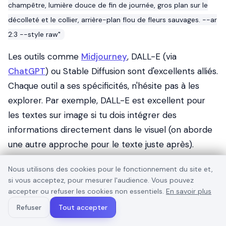
champêtre, lumière douce de fin de journée, gros plan sur le
décolleté et le collier, arrière-plan flou de fleurs sauvages. --ar
2:3 --style raw"
Les outils comme
Midjourney
, DALL-E (via
ChatGPT
) ou Stable Diffusion sont d'excellents alliés.
Chaque outil a ses spécificités, n'hésite pas à les
explorer. Par exemple, DALL-E est excellent pour
les textes sur image si tu dois intégrer des
informations directement dans le visuel (on aborde
une autre approche pour le texte juste après).
Nous utilisons des cookies pour le fonctionnement du site et,
Maintenir une cohérence visuelle pour
si vous acceptez, pour mesurer l'audience. Vous pouvez
accepter ou refuser les cookies non essentiels.
En savoir plus
ta marque
Refuser
Tout accepter
Tes pins doivent être reconnaissables. Pour cela, tu