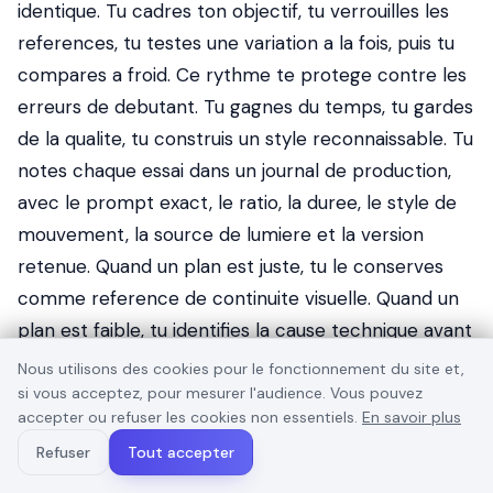
identique. Tu cadres ton objectif, tu verrouilles les
references, tu testes une variation a la fois, puis tu
compares a froid. Ce rythme te protege contre les
erreurs de debutant. Tu gagnes du temps, tu gardes
de la qualite, tu construis un style reconnaissable. Tu
notes chaque essai dans un journal de production,
avec le prompt exact, le ratio, la duree, le style de
mouvement, la source de lumiere et la version
retenue. Quand un plan est juste, tu le conserves
comme reference de continuite visuelle. Quand un
plan est faible, tu identifies la cause technique avant
de toucher au reste. Cette discipline transforme
Nous utilisons des cookies pour le fonctionnement du site et,
vite ton niveau de debutant en routine
si vous acceptez, pour mesurer l'audience. Vous pouvez
accepter ou refuser les cookies non essentiels.
En savoir plus
professionnelle.
Correctif direct:
Prepare un
Refuser
Tout accepter
master propre, puis encode une version adaptee a
chaque plateforme. Tu testes, tu compares, tu