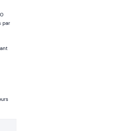
30
s par
tant
eurs