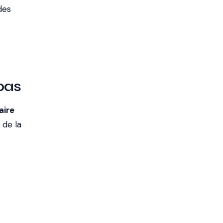
des
 pas
aire
 de la