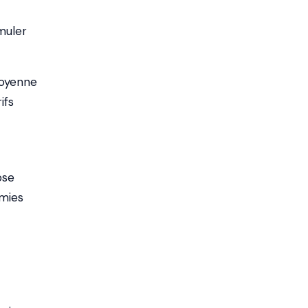
imuler
moyenne
ifs
ose
omies