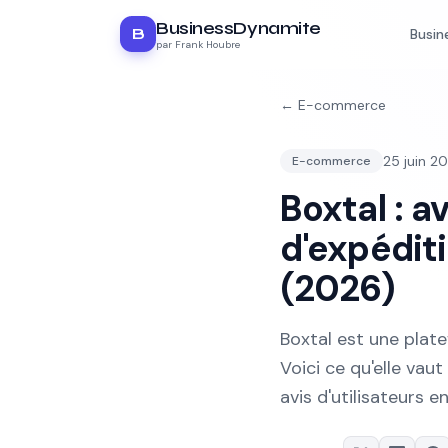
BusinessDynamite
B
Busin
par Frank Houbre
←
E-commerce
25 juin 2
E-commerce
Boxtal : a
d'expédi
(2026)
Boxtal est une plat
Voici ce qu'elle vaut 
avis d'utilisateurs e