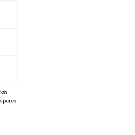
fois
répares