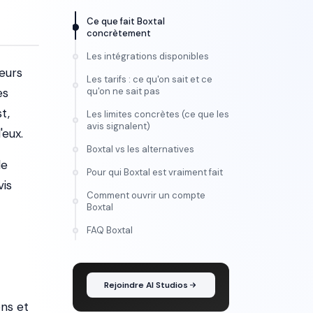
Ce que fait Boxtal
concrètement
Les intégrations disponibles
eurs
Les tarifs : ce qu'on sait et ce
es
qu'on ne sait pas
t,
Les limites concrètes (ce que les
avis signalent)
'eux.
Boxtal vs les alternatives
le
Pour qui Boxtal est vraiment fait
vis
Comment ouvrir un compte
Boxtal
FORMATION
FAQ Boxtal
Maîtrise l'IA vidéo, de
l'idée au montage
Rejoindre AI Studios
ons et