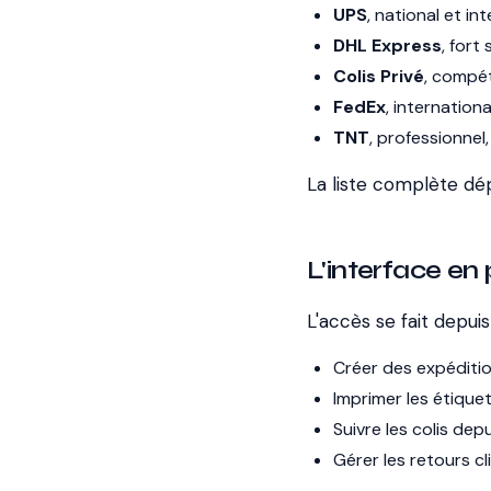
UPS
, national et in
DHL Express
, fort
Colis Privé
, compét
FedEx
, internation
TNT
, professionnel
La liste complète dépe
L'interface en
L'accès se fait depui
Créer des expéditio
Imprimer les étique
Suivre les colis dep
Gérer les retours cl