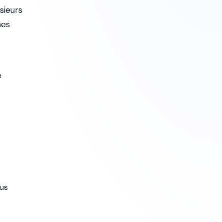
sieurs
mes
e
lus