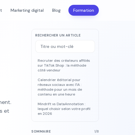
nt
Marketing digital
Blog
Formation
RECHERCHER UN ARTICLE
Recruter des créateurs affiliés
sur TikTok Shop : la méthode
côté vendeur
Calendrier éditorial pour
réseaux sociaux avec l'IA :
méthode pour un mois de
contenu en une heure
ment.
Mindrift vs DataAnnotation :
lequel choisir selon votre profil
es et
en 2026
SOMMAIRE
1
/
8