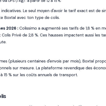
via UPS (1 kg) : à partir de 12 à 15 €
indicatives. Le seul moyen d'avoir le tarif exact est de s
te Boxtal avec ton type de colis.
ses 2026 :
Colissimo a augmenté ses tarifs de 1,8 % en 
t Colis Privé de 2,8 %. Ces hausses impactent aussi les tar
ute.
mes (plusieurs centaines d'envois par mois), Boxtal prop
sionnels sur mesure. La plateforme revendique des écon
 à 15 % sur les coûts annuels de transport.
lis