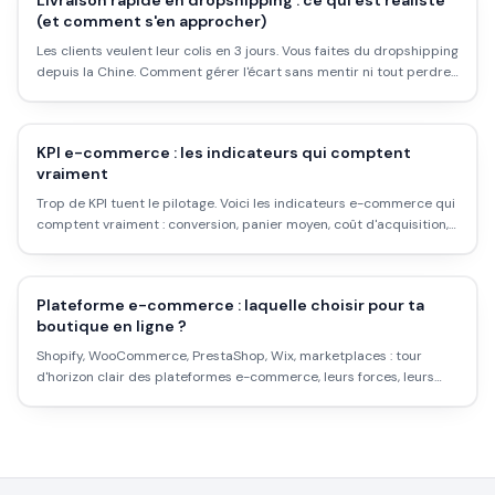
Livraison rapide en dropshipping : ce qui est réaliste
(et comment s'en approcher)
Les clients veulent leur colis en 3 jours. Vous faites du dropshipping
depuis la Chine. Comment gérer l'écart sans mentir ni tout perdre
? Ce qui est réellement faisable en 2026.
KPI e-commerce : les indicateurs qui comptent
vraiment
Trop de KPI tuent le pilotage. Voici les indicateurs e-commerce qui
comptent vraiment : conversion, panier moyen, coût d'acquisition,
marge, et comment les lire ensemble.
Plateforme e-commerce : laquelle choisir pour ta
boutique en ligne ?
Shopify, WooCommerce, PrestaShop, Wix, marketplaces : tour
d'horizon clair des plateformes e-commerce, leurs forces, leurs
coûts, et comment choisir selon ton projet et ton budget.