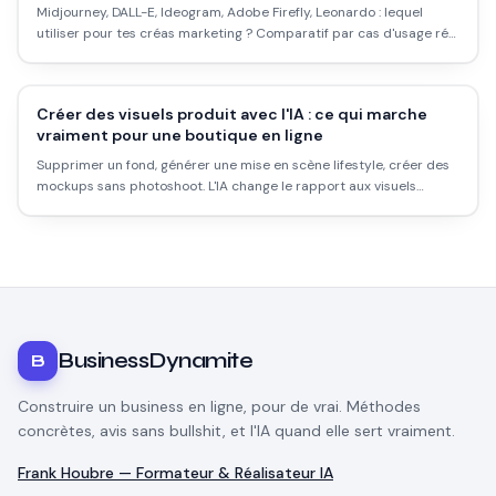
Midjourney, DALL-E, Ideogram, Adobe Firefly, Leonardo : lequel
utiliser pour tes créas marketing ? Comparatif par cas d'usage réel
(pubs, réseaux sociaux, fiches produit, moodboards) avec les vrais
avantages, limites et prix.
Créer des visuels produit avec l'IA : ce qui marche
vraiment pour une boutique en ligne
Supprimer un fond, générer une mise en scène lifestyle, créer des
mockups sans photoshoot. L'IA change le rapport aux visuels
produit pour les petites boutiques. Voici ce qui fonctionne, ce qui
ne fonctionne pas, et comment travailler sans se planter.
BusinessDynamite
B
Construire un business en ligne, pour de vrai. Méthodes
concrètes, avis sans bullshit, et l'IA quand elle sert vraiment.
Frank Houbre — Formateur & Réalisateur IA