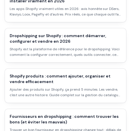
installer vraiment en 2026
Les apps Shopify vraiment utiles en 2026 : avis honnête sur DSers,
Klaviyo, Loox, PageFly et d'autres. Prix réels, ce que chaque outil fait
concrètement, et comment éviter la facture qui explose.
Dropshipping sur Shopify : comment démarrer,
configurer et vendre en 2026
Shopify est la plateforme de référence pour le dropshipping. Voici
comment la configurer correctement, quels outils connecter, ce
que ça coûte vraiment, et les pièges à éviter au démarrage.
Shopify produits : comment ajouter, organiser et
vendre efficacement
Ajouter des produits sur Shopify, ça prend 5 minutes. Les vendre,
c'est une autre histoire. Guide complet sur la gestion du catalogue,
les fiches produit qui convertissent, et les erreurs qui coûtent
cher.
Fournisseurs en dropshipping : comment trouver les
bons (et éviter les mauvais)
Trouver un bon fournisseur en dropshipping change tout : délais de