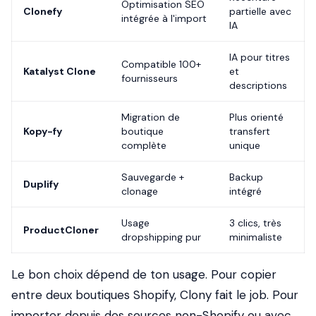
Optimisation SEO
Clonefy
partielle avec
intégrée à l'import
IA
IA pour titres
Compatible 100+
Katalyst Clone
et
fournisseurs
descriptions
Migration de
Plus orienté
Kopy-fy
boutique
transfert
complète
unique
Sauvegarde +
Backup
Duplify
clonage
intégré
Usage
3 clics, très
ProductCloner
dropshipping pur
minimaliste
Le bon choix dépend de ton usage. Pour copier
entre deux boutiques Shopify, Clony fait le job. Pour
importer depuis des sources non-Shopify ou avec