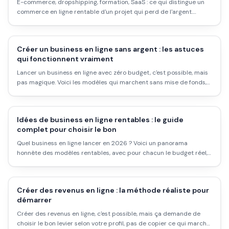
E-commerce, dropshipping, formation, SaaS : ce qui distingue un
commerce en ligne rentable d'un projet qui perd de l'argent.
Marges réelles, délais honnêtes, et les modèles économiques qui
tiennent dans le temps.
Créer un business en ligne sans argent : les astuces
qui fonctionnent vraiment
Lancer un business en ligne avec zéro budget, c'est possible, mais
pas magique. Voici les modèles qui marchent sans mise de fonds,
les outils gratuits qui tiennent la route, et les erreurs à éviter
quand on part de rien.
Idées de business en ligne rentables : le guide
complet pour choisir le bon
Quel business en ligne lancer en 2026 ? Voici un panorama
honnête des modèles rentables, avec pour chacun le budget réel,
le niveau de difficulté, le potentiel et les pièges.
Créer des revenus en ligne : la méthode réaliste pour
démarrer
Créer des revenus en ligne, c'est possible, mais ça demande de
choisir le bon levier selon votre profil, pas de copier ce qui marche