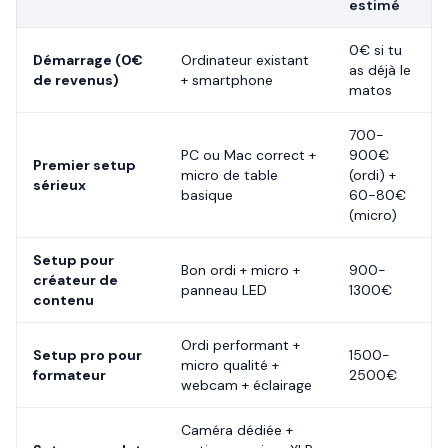
estimé
0€ si tu
Démarrage (0€
Ordinateur existant
as déjà le
de revenus)
+ smartphone
matos
700-
PC ou Mac correct +
900€
Premier setup
micro de table
(ordi) +
sérieux
basique
60-80€
(micro)
Setup pour
Bon ordi + micro +
900-
créateur de
panneau LED
1300€
contenu
Ordi performant +
Setup pro pour
1500-
micro qualité +
formateur
2500€
webcam + éclairage
Caméra dédiée +