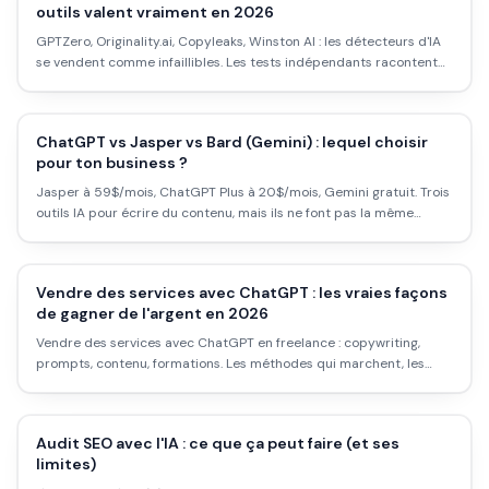
outils valent vraiment en 2026
GPTZero, Originality.ai, Copyleaks, Winston AI : les détecteurs d'IA
se vendent comme infaillibles. Les tests indépendants racontent
une autre histoire. Précision réelle, faux positifs, prix et cas d'usage
honnêtes.
ChatGPT vs Jasper vs Bard (Gemini) : lequel choisir
pour ton business ?
Jasper à 59$/mois, ChatGPT Plus à 20$/mois, Gemini gratuit. Trois
outils IA pour écrire du contenu, mais ils ne font pas la même
chose. Comparatif honnête avec cas d'usage concrets.
Vendre des services avec ChatGPT : les vraies façons
de gagner de l'argent en 2026
Vendre des services avec ChatGPT en freelance : copywriting,
prompts, contenu, formations. Les méthodes qui marchent, les
tarifs réels, les erreurs à éviter et ce que les clients paient
vraiment.
Audit SEO avec l'IA : ce que ça peut faire (et ses
limites)