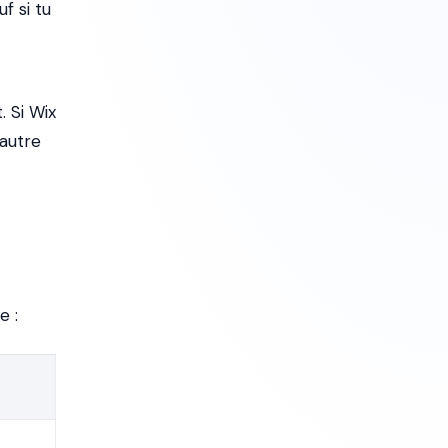
f si tu
 Si Wix
 autre
e :