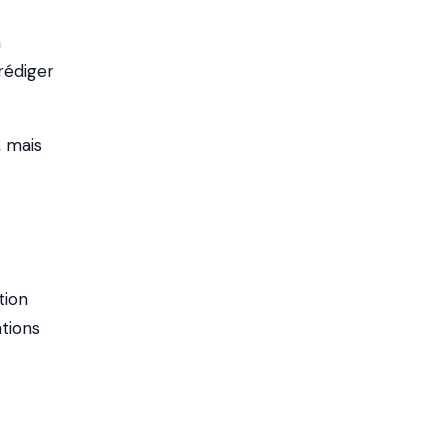
n
 rédiger
, mais
tion
tions