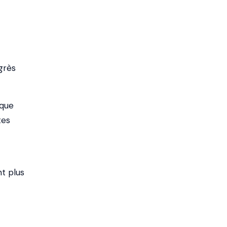
ogrès
 que
tes
t plus