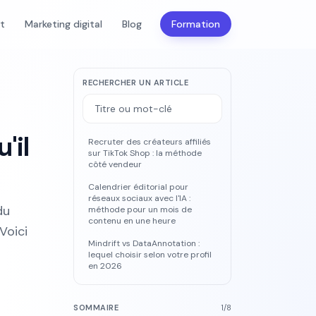
nt
Marketing digital
Blog
Formation
RECHERCHER UN ARTICLE
'il
Recruter des créateurs affiliés
sur TikTok Shop : la méthode
côté vendeur
Calendrier éditorial pour
réseaux sociaux avec l'IA :
du
méthode pour un mois de
contenu en une heure
Voici
Mindrift vs DataAnnotation :
lequel choisir selon votre profil
en 2026
SOMMAIRE
1
/
8