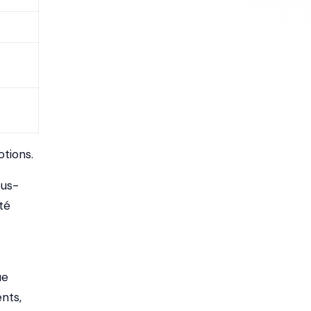
tions.
ous-
té
ue
ents,