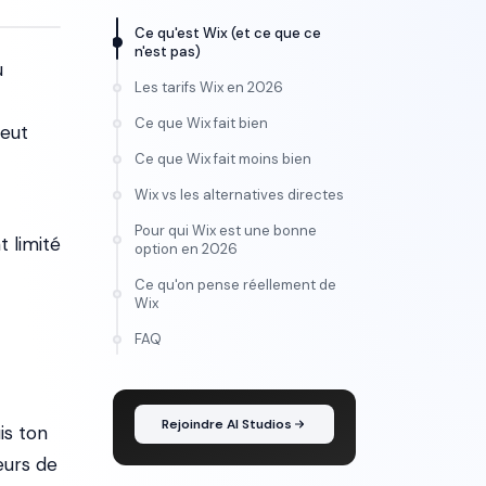
Ce qu'est Wix (et ce que ce
n'est pas)
u
Les tarifs Wix en 2026
Ce que Wix fait bien
veut
Ce que Wix fait moins bien
Wix vs les alternatives directes
Pour qui Wix est une bonne
 limité
option en 2026
Ce qu'on pense réellement de
Wix
FORMATION
FAQ
Maîtrise l'IA vidéo, de
l'idée au montage
Rejoindre AI Studios
is ton
veurs de