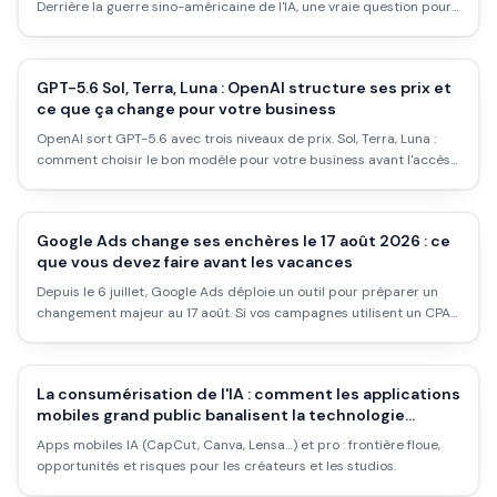
Derrière la guerre sino-américaine de l'IA, une vraie question pour
les entrepreneurs qui intègrent des outils IA dans leur activité.
GPT-5.6 Sol, Terra, Luna : OpenAI structure ses prix et
ce que ça change pour votre business
OpenAI sort GPT-5.6 avec trois niveaux de prix. Sol, Terra, Luna :
comment choisir le bon modèle pour votre business avant l'accès
public.
Google Ads change ses enchères le 17 août 2026 : ce
que vous devez faire avant les vacances
Depuis le 6 juillet, Google Ads déploie un outil pour préparer un
changement majeur au 17 août. Si vos campagnes utilisent un CPA
cible ou un ROAS cible, vous risquez de voir vos coûts doubler sans
prévenir.
La consumérisation de l'IA : comment les applications
mobiles grand public banalisent la technologie
professionnelle
Apps mobiles IA (CapCut, Canva, Lensa…) et pro : frontière floue,
opportunités et risques pour les créateurs et les studios.