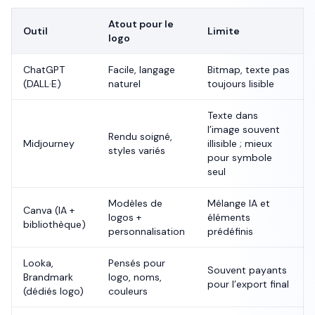
Atout pour le
Outil
Limite
logo
ChatGPT
Facile, langage
Bitmap, texte pas
(DALL·E)
naturel
toujours lisible
Texte dans
l’image souvent
Rendu soigné,
Midjourney
illisible ; mieux
styles variés
pour symbole
seul
Modèles de
Mélange IA et
Canva (IA +
logos +
éléments
bibliothèque)
personnalisation
prédéfinis
Looka,
Pensés pour
Souvent payants
Brandmark
logo, noms,
pour l’export final
(dédiés logo)
couleurs