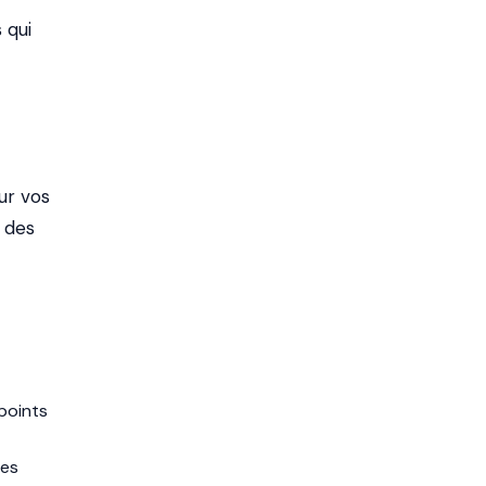
 qui
ur vos
 des
points
les