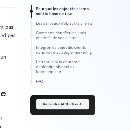
Pourquoi les objectifs clients
sont la base de tout
Les 3 niveaux d'objectifs clients
nt pas
Comment identifier les vrais
ond pas
objectifs de vos clients
Intégrer les objectifs clients
dans votre stratégie marketing
 un
L'erreur la plus courante :
confondre objectif et
fonctionnalité
FORMATION
FAQ
Maîtrise l'IA vidéo, de
de
l'idée au montage
Rejoindre AI Studios
n
à