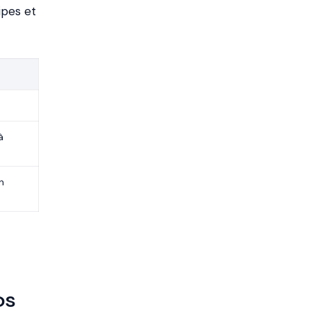
ipes et
à
n
os