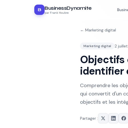
BusinessDynamite
B
Busin
par Frank Houbre
←
Marketing digital
2 juill
Marketing digital
Objectifs
identifier
Comprendre les objec
qui convertit d'un 
objectifs et les inté
Partager :