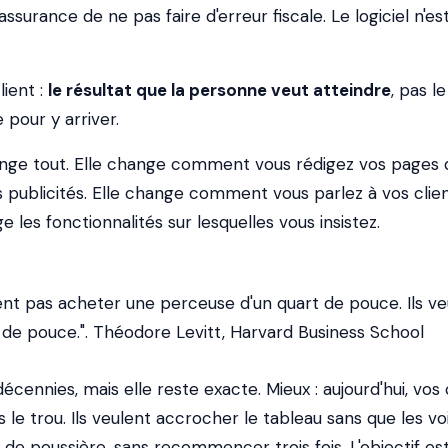
'assurance de ne pas faire d'erreur fiscale. Le logiciel n'es
lient :
le résultat que la personne veut atteindre
, pas le
 pour y arriver.
ange tout. Elle change comment vous rédigez vos pages 
s publicités. Elle change comment vous parlez à vos clie
 les fonctionnalités sur lesquelles vous insistez.
ent pas acheter une perceuse d'un quart de pouce. Ils ve
 de pouce.". Théodore Levitt, Harvard Business School
écennies, mais elle reste exacte. Mieux : aujourd'hui, vos 
e trou. Ils veulent accrocher le tableau sans que les voi
 de poussière, sans recommencer trois fois. L'objectif es