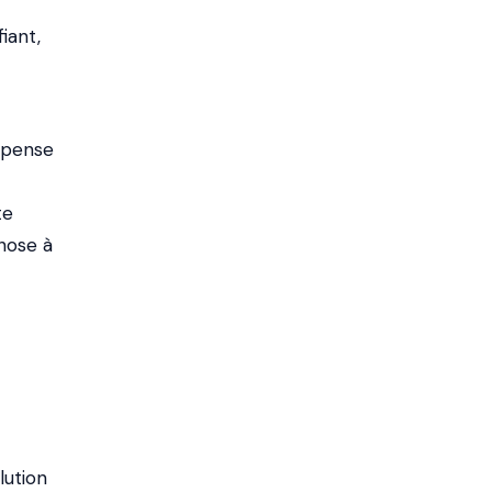
iant,
 pense
te
chose à
lution