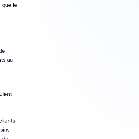
t que le
de
nts au
ulent
clients
sins
t de