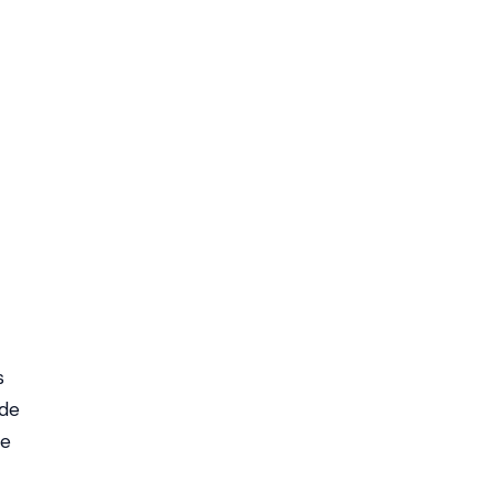
s
 de
de