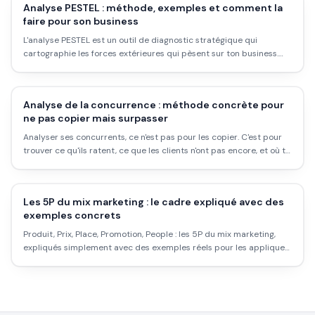
Analyse PESTEL : méthode, exemples et comment la
faire pour son business
L'analyse PESTEL est un outil de diagnostic stratégique qui
cartographie les forces extérieures qui pèsent sur ton business.
Voici comment la faire concrètement, avec des exemples réels et
les erreurs classiques à éviter.
Analyse de la concurrence : méthode concrète pour
ne pas copier mais surpasser
Analyser ses concurrents, ce n'est pas pour les copier. C'est pour
trouver ce qu'ils ratent, ce que les clients n'ont pas encore, et où tu
peux t'imposer. Méthode étape par étape, outils concrets, et ce
qu'on fait des résultats.
Les 5P du mix marketing : le cadre expliqué avec des
exemples concrets
Produit, Prix, Place, Promotion, People : les 5P du mix marketing,
expliqués simplement avec des exemples réels pour les appliquer
à ton activité au lieu de réciter une définition.