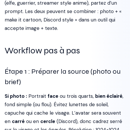
(elfe, guerrier, streamer style anime), partez d’un
prompt. Les deux peuvent se combiner : photo + «
make it cartoon, Discord style » dans un outil qui
accepte image + texte.
Workflow pas à pas
Étape 1 : Préparer la source (photo ou
brief)
Si photo :
Portrait
face
ou trois quarts,
bien éclairé
,
fond simple (ou flou). Évitez lunettes de soleil,
capuche qui cache le visage. L’avatar sera souvent
en
carré
ou en
cercle
(Discord), donc cadrez serré
sur le visage et les épaules. Résolution : 1024×1024