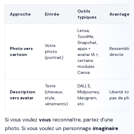
Outils
Approche
Entrée
Avantage
typiques
Lensa,
ToonMe,
Snapchat,
Votre
Photo vers
apps «
Ressemblan
photo
cartoon
avatar IA »,
directe
(portrait)
certains
modules
Canva
Texte
DALL·E,
Description
(cheveux,
Midjourney,
Liberté total
vers avatar
style,
Ideogram,
pas de pho
vêtements)
etc.
Si vous voulez
vous
reconnaître, partez d’une
photo. Si vous voulez un personnage
imaginaire