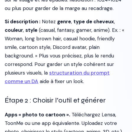
ou plus pour garder de la marge au recadrage.
Si description :
Notez
genre
,
type de cheveux
,
couleur
,
style
(casual, fantasy, gamer, anime). Ex. : «
Woman, long brown hair, casual hoodie, friendly
smile, cartoon style, Discord avatar, plain
background. » Plus vous précisez, plus le rendu
correspond. Pour garder un style cohérent sur
plusieurs visuels, la
structuration du prompt
comme un DA
aide à fixer un look.
Étape 2 : Choisir l’outil et générer
Apps « photo to cartoon ».
Téléchargez Lensa,
ToonMe ou une app équivalente. Uploadez votre
photo, choisissez le style (cartoon, anime, 3D, etc.).