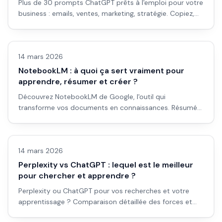
Plus de 30 prompts ChatGPT prêts à l'emploi pour votre
business : emails, ventes, marketing, stratégie. Copiez,
collez, personnalisez, utilisez.
LLM & fondamentaux IA
14 mars 2026
NotebookLM : à quoi ça sert vraiment pour
apprendre, résumer et créer ?
Découvrez NotebookLM de Google, l'outil qui
transforme vos documents en connaissances. Résumés,
podcasts audio, questions-réponses : guide complet
LLM & fondamentaux IA
pour débutants.
14 mars 2026
Perplexity vs ChatGPT : lequel est le meilleur
pour chercher et apprendre ?
Perplexity ou ChatGPT pour vos recherches et votre
apprentissage ? Comparaison détaillée des forces et
faiblesses de chaque outil selon vos besoins.
Avis outils/services