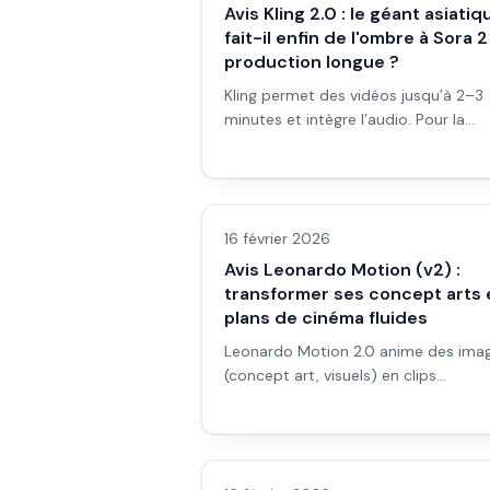
Avis Kling 2.0 : le géant asiatiq
fait-il enfin de l'ombre à Sora 2
production longue ?
Kling permet des vidéos jusqu’à 2–3
minutes et intègre l’audio. Pour la
production longue, fait-il vraiment
concurrence à Sora 2 ? Avis et
Avis outils/services
workflow.
16 février 2026
Avis Leonardo Motion (v2) :
transformer ses concept arts 
plans de cinéma fluides
Leonardo Motion 2.0 anime des ima
(concept art, visuels) en clips
cinématographiques avec contrôle
caméra. Pour qui, comment, et pour
Avis outils/services
quels projets.