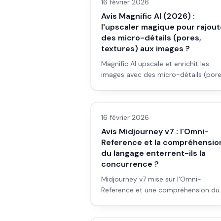
16 février 2026
Avis Magnific AI (2026) :
l'upscaler magique pour rajout
des micro-détails (pores,
textures) aux images ?
Magnific AI upscale et enrichit les
images avec des micro-détails (pore
textures, tissus). Pour un débutant e
Avis outils/services
pub ou en prévis : est-ce l'outil qu'il 
? Avis et workflow.
16 février 2026
Avis Midjourney v7 : l'Omni-
Reference et la compréhensio
du langage enterrent-ils la
concurrence ?
Midjourney v7 mise sur l'Omni-
Reference et une compréhension du
langage inédite. Pour un débutant en
Avis outils/services
pub, série ou film : est-ce le générat