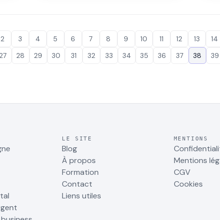
et cohérents : est-ce la plateforme qu'il
Pour
faut ? Avis et workflow.
ce l
2
3
4
5
6
7
8
9
10
11
12
13
14
27
28
29
30
31
32
33
34
35
36
37
38
39
LE SITE
MENTIONS
gne
Blog
Confidentiali
À propos
Mentions lég
Formation
CGV
Contact
Cookies
tal
Liens utiles
rgent
r business