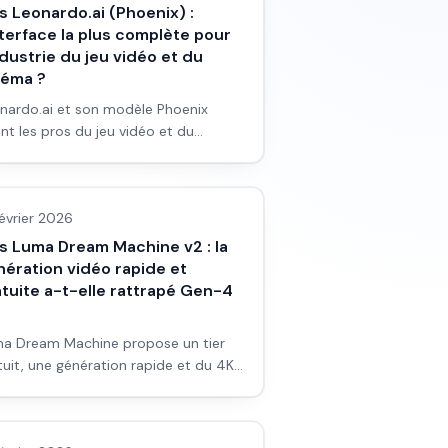
s Leonardo.ai (Phoenix) :
nterface la plus complète pour
ndustrie du jeu vidéo et du
néma ?
nardo.ai et son modèle Phoenix
ent les pros du jeu vidéo et du
éma. Interface complète, assets,
s outils/services
érence. Pour un débutant : est-ce le
 choix ? Avis et workflow.
février 2026
is Luma Dream Machine v2 : la
nération vidéo rapide et
tuite a-t-elle rattrapé Gen-4
a Dream Machine propose un tier
tuit, une génération rapide et du 4K.
r un débutant, est-ce un vrai
s outils/services
current à Runway Gen-4 ? Avis et
kflow.