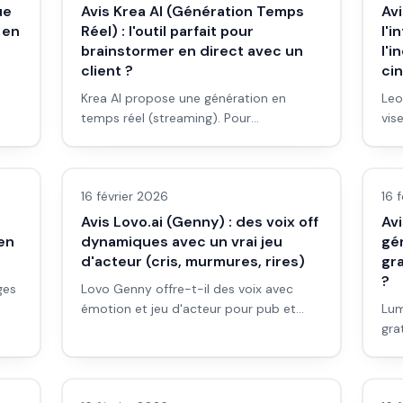
ue
Avis Krea AI (Génération Temps
Avi
 en
Réel) : l'outil parfait pour
l'i
brainstormer en direct avec un
l'i
client ?
ci
Krea AI propose une génération en
Leo
temps réel (streaming). Pour
vis
brainstormer en direct avec un client ou
cin
Avis outils/services
Avi
en créa : est-ce l'outil qu'il faut ? Avis et
coh
workflow.
bon
16 février 2026
16 
Avis Lovo.ai (Genny) : des voix off
Av
en
dynamiques avec un vrai jeu
gé
d'acteur (cris, murmures, rires)
gra
?
ges
Lovo Genny offre-t-il des voix avec
émotion et jeu d'acteur pour pub et
Lum
fiction ? Avis, workflow et comparaison
gra
pour débutants.
Pou
Avis outils/services
Avi
con
wor