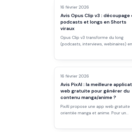
qui enterre vraiment les autres ? Avis
16 février 2026
honnête et workflow concret.
Avis Opus Clip v3 : découpage
podcasts et longs en Shorts
viraux
Opus Clip v3 transforme du long
(podcasts, interviews, webinaires) e
clips courts optimisés pour TikTok,
Shorts et Reels. Score de viralité, B-r
Avis outils/services
IA, reframing. Avis et cas d’usage.
16 février 2026
Avis PixAI : la meilleure applica
web gratuite pour générer du
contenu manga/anime ?
PixAI propose une app web gratuite
orientée manga et anime. Pour un
débutant qui veut générer du conte
manga/anime sans payer : est-ce la