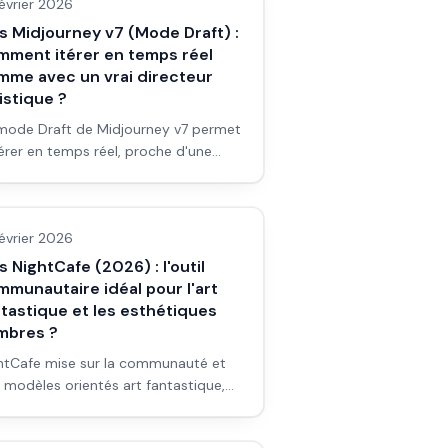
février 2026
s Midjourney v7 (Mode Draft) :
mment itérer en temps réel
mme avec un vrai directeur
istique ?
mode Draft de Midjourney v7 permet
térer en temps réel, proche d'une
sion avec un DA. Pour un débutant
s outils/services
pub ou en prévis : est-ce que ça
nge vraiment la façon de travailler ?
février 2026
s et workflow.
s NightCafe (2026) : l'outil
munautaire idéal pour l'art
tastique et les esthétiques
mbres ?
htCafe mise sur la communauté et
 modèles orientés art fantastique,
bre et créatif. Pour un débutant en
s outils/services
els fantasy/horror : est-ce l'outil qu'il