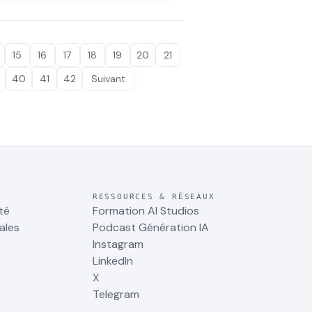
 l'archi, le produit ou la prévis : est-
'outil qu'il faut ? Avis et workflow.
15
16
17
18
19
20
21
40
41
42
Suivant
RESSOURCES & RÉSEAUX
té
Formation AI Studios
ales
Podcast Génération IA
Instagram
LinkedIn
X
Telegram