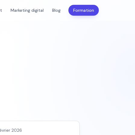
nt
Marketing digital
Blog
Formation
s outils/services
février 2026