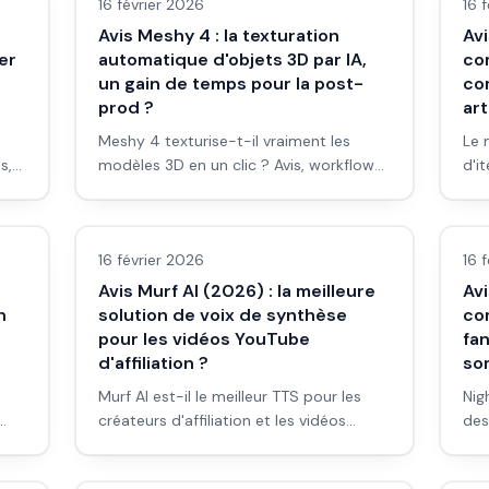
16 février 2026
16 
Avis Meshy 4 : la texturation
Avi
er
automatique d'objets 3D par IA,
co
un gain de temps pour la post-
co
prod ?
art
Meshy 4 texturise-t-il vraiment les
Le 
s,
modèles 3D en un clic ? Avis, workflow
d'i
n
et intégration post-prod pour
ses
Avis outils/services
Avi
faut
débutants.
en 
cha
16 février 2026
16 
Avi
Avis Murf AI (2026) : la meilleure
Avi
n
solution de voix de synthèse
com
pour les vidéos YouTube
fan
d'affiliation ?
so
Murf AI est-il le meilleur TTS pour les
Nig
créateurs d'affiliation et les vidéos
des
YouTube ? Avis, workflow et
som
Avis outils/services
Avi
eur
comparaison pour débutants.
visu