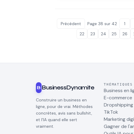
meilleure option ? Avis et workflow.
Précédent
Page
38
sur
42
1
22
23
24
25
26
THÉMATIQUES
BusinessDynamite
B
Business en li
E-commerce
Construire un business en
Dropshipping
ligne, pour de vrai. Méthodes
TikTok
concrètes, avis sans bullshit,
Marketing digi
et l'IA quand elle sert
Gagner de l'a
vraiment.
Outils IA pou