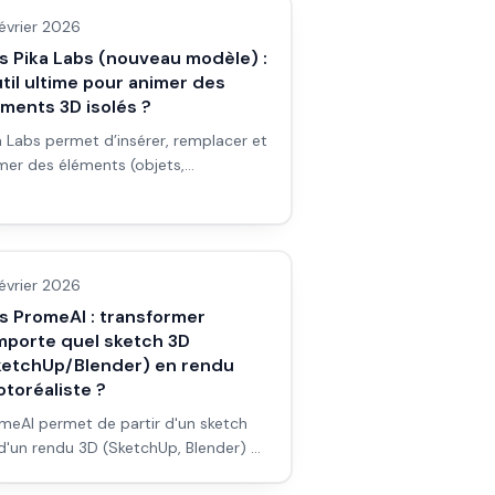
t ? Avis et workflow.
février 2026
s Pika Labs (nouveau modèle) :
util ultime pour animer des
ments 3D isolés ?
a Labs permet d’insérer, remplacer et
mer des éléments (objets,
sonnages) dans une vidéo existante.
r qui, comment, et est-ce l’outil
s outils/services
ime pour le 3D isolé ?
février 2026
s PromeAI : transformer
importe quel sketch 3D
ketchUp/Blender) en rendu
toréaliste ?
meAI permet de partir d'un sketch
d'un rendu 3D (SketchUp, Blender) et
btenir un rendu photoréaliste par IA.