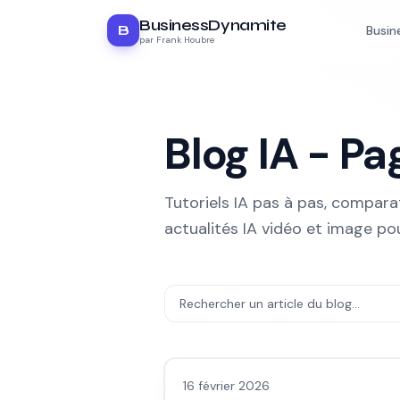
BusinessDynamite
B
Busin
par Frank Houbre
Blog IA - P
Tutoriels IA pas à pas, comparat
actualités IA vidéo et image po
Avis outils/services
16 février 2026