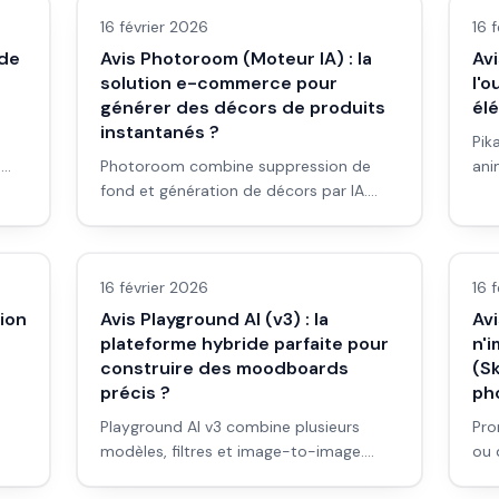
fau
16 février 2026
16 
 de
Avis Photoroom (Moteur IA) : la
Avi
solution e-commerce pour
l'o
générer des décors de produits
élé
instantanés ?
Pik
n
Photoroom combine suppression de
ani
fond et génération de décors par IA.
per
oll
Pour l'e-commerce et les visuels
Pou
Avis outils/services
Avi
produits : est-ce la solution instantanée
ult
qu'il faut ? Avis et workflow.
16 février 2026
16 
tion
Avis Playground AI (v3) : la
Avi
plateforme hybride parfaite pour
n'
construire des moodboards
(S
précis ?
pho
Playground AI v3 combine plusieurs
Pro
nu
modèles, filtres et image-to-image.
ou 
Pour construire des moodboards précis
d'o