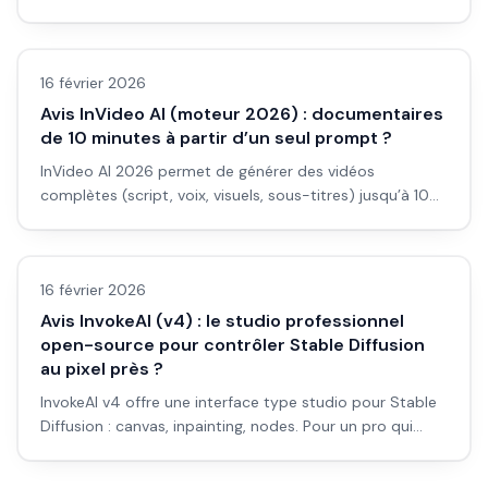
visuels avec texte : est-ce la meilleure option gratuite ?
Avis outils/services
Avis et workflow.
16 février 2026
Avis InVideo AI (moteur 2026) : documentaires
de 10 minutes à partir d’un seul prompt ?
InVideo AI 2026 permet de générer des vidéos
complètes (script, voix, visuels, sous-titres) jusqu’à 10
min et plus. Pour documentaires et long format : avis et
Avis outils/services
limites.
16 février 2026
Avis InvokeAI (v4) : le studio professionnel
open-source pour contrôler Stable Diffusion
au pixel près ?
InvokeAI v4 offre une interface type studio pour Stable
Diffusion : canvas, inpainting, nodes. Pour un pro qui
veut tout contrôler en local : est-ce le bon choix ? Avis
et workflow.