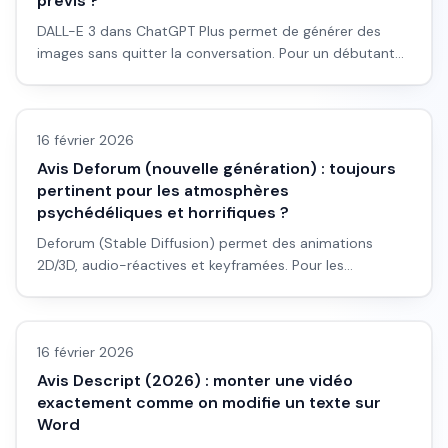
prévis ?
DALL-E 3 dans ChatGPT Plus permet de générer des
images sans quitter la conversation. Pour un débutant
en pub ou en prévis : est-ce assez pour du storyboard
Avis outils/services
rapide ? Avis honnête et workflow.
16 février 2026
Avis Deforum (nouvelle génération) : toujours
pertinent pour les atmosphères
psychédéliques et horrifiques ?
Deforum (Stable Diffusion) permet des animations
2D/3D, audio-réactives et keyframées. Pour les
ambiances psychédéliques et horrifiques, est-ce encore
Avis outils/services
le bon choix en 2026 ?
16 février 2026
Avis Descript (2026) : monter une vidéo
exactement comme on modifie un texte sur
Word