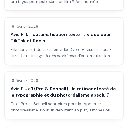
bruitages pour pub, série et film ? Avis honnête,
workflow détaillé et pièges à éviter pour débutants.
Avis outils/services
16 février 2026
Avis Fliki : automatisation texte → vidéo pour
TikTok et Reels
Fliki convertit du texte en vidéo (voix IA, visuels, sous-
titres) et s’intègre à des workflows d’automatisation
(Make, ChatGPT) pour TikTok et Reels. Avis et cas
Avis outils/services
d’usage.
16 février 2026
Avis Flux.1 (Pro & Schnell) : le roi incontesté de
la typographie et du photoréalisme absolu ?
Flux.1 Pro et Schnell sont cités pour la typo et le
photoréalisme. Pour un débutant en pub, affiches ou
film : est-ce vraiment le meilleur choix ? Avis honnête et
Avis outils/services
workflow concret.