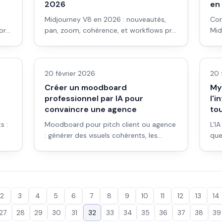
2026
en
t
Midjourney V8 en 2026 : nouveautés,
Com
cord,
pan, zoom, cohérence, et workflows pro
Mid
pour pub, série et film. Guide pratique
pub
Images IA
LLM
sans fluff.
lim
20 février 2026
20 
Créer un moodboard
Myt
professionnel par IA pour
l'i
convaincre une agence
tou
s :
Moodboard pour pitch client ou agence
L'I
: générer des visuels cohérents, les
que
s
organiser et les présenter sans trahir le «
fai
tout IA ». Méthode pas à pas.
coh
ces 
2
3
4
5
6
7
8
9
10
11
12
13
14
27
28
29
30
31
32
33
34
35
36
37
38
39