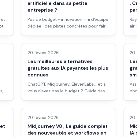
artificielle dans sa petite
, 
entreprise ?
par
 et
Pas de budget « innovation » ni d'équipe
Ray
t :
dédiée : des pistes concrètes pour faire
air
.
entrer l'IA dans la com, la relation client
pro
LLM & fondamentaux IA
LLM
et la productivité d'une TPE/PME.
cin
20 février 2026
20 
Les meilleures alternatives
Les
gratuites aux IA payantes les plus
gra
connues
sm
ChatGPT, Midjourney, ElevenLabs… et si
Ass
s,
vous n'avez pas le budget ? Guide des
pho
r
alternatives gratuites (ou freemium)
d'a
Images IA
Ima
ire
pour le texte, l'image, la voix et la vidéo
qui
)
en 2026.
20 février 2026
20 
 et
Midjourney V8 , Le guide complet
Mid
r
des nouveautés et workflows en
IA 