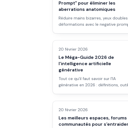
Prompt" pour éliminer les
aberrations anatomiques
Réduire mains bizarres, yeux doubles
déformations avec le negative promp
où ça marche, quoi mettre, et limites
LLM & fondamentaux IA
20 février 2026
Le Méga-Guide 2026 de
l'intelligence artificielle
générative
Tout ce qu'il faut savoir sur l'IA
générative en 2026 : définitions, outil
workflows concrets et pièges à évite
LLM & fondamentaux IA
pour les débutants qui veulent produ
du contenu (texte, image, son, vidéo
20 février 2026
comme un pro.
Les meilleurs espaces, forums
communautés pour s'entraide