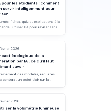
A pour les étudiants : comment
n servir intelligemment pour
iser
umés, fiches, quiz et explications à la
ande : utiliser l'IA pour réviser sans
cher et renforcer sa compréhension.
 & fondamentaux IA
février 2026
mpact écologique de la
ération par IA , ce qu'il faut
aiment savoir
raînement des modèles, requêtes,
a centers : un point clair sur la
sommation énergétique et les
ges IA
tes pour limiter l'impact sans
oncer à l'usage.
février 2026
triser la volumétrie lumineuse