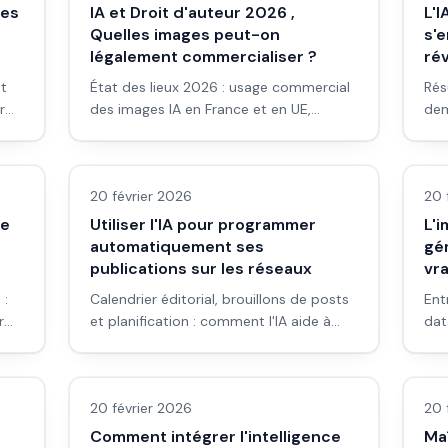
les
IA et Droit d'auteur 2026 ,
L'I
Quelles images peut-on
s'e
légalement commercialiser ?
rév
et
État des lieux 2026 : usage commercial
Rés
r
des images IA en France et en UE,
dem
le
conditions des plateformes, et bonnes
tri
LLM & fondamentaux IA
LLM
pratiques.
20 février 2026
20 
ve
Utiliser l'IA pour programmer
L'i
automatiquement ses
gén
publications sur les réseaux
vr
 :
Calendrier éditorial, brouillons de posts
Ent
r
et planification : comment l'IA aide à
dat
publier plus régulièrement sans y passer
con
LLM & fondamentaux IA
Ima
des heures.
pis
ren
20 février 2026
20 
Comment intégrer l'intelligence
Maî