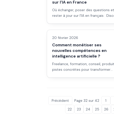
sur l'IA en France
Où échanger, poser des questions e
rester à jour sur l'IA en français : Dis
Reddit, LinkedIn, newsletters et
LLM & fondamentaux IA
événements en 2026.
20 février 2026
Comment monétiser ses
nouvelles compétences en
intelligence artificielle ?
Freelance, formation, conseil, produit
pistes concrètes pour transformer
votre maîtrise de l'IA en revenus, san
promesses irréalistes.
Précédent
Page
32
sur
42
1
22
23
24
25
26