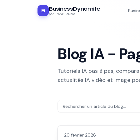
BusinessDynamite
B
Busin
par Frank Houbre
Blog IA - P
Tutoriels IA pas à pas, comparat
actualités IA vidéo et image po
LLM & fondamentaux IA
20 février 2026