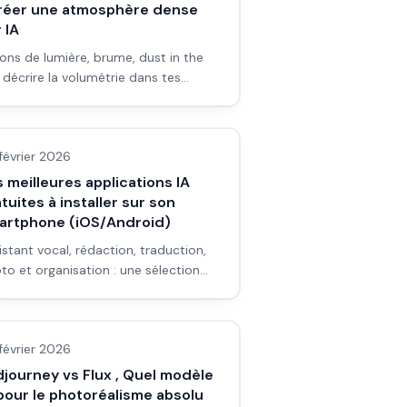
Créer une atmosphère dense
 IA
ons de lumière, brume, dust in the
 : décrire la volumétrie dans tes
mpts pour des images de pub et de
 & fondamentaux IA
éma qui respirent.
février 2026
 meilleures applications IA
tuites à installer sur son
artphone (iOS/Android)
istant vocal, rédaction, traduction,
to et organisation : une sélection
pps IA gratuites pour iOS et Android
ges IA
 tiennent dans la poche.
février 2026
journey vs Flux , Quel modèle
pour le photoréalisme absolu