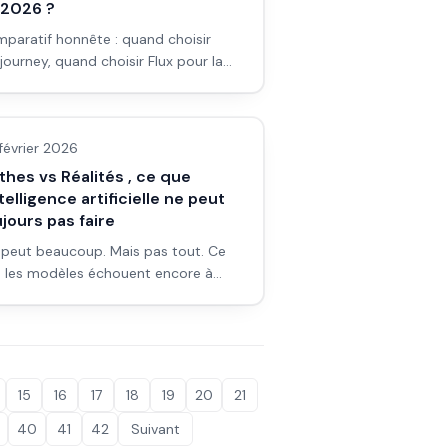
 2026 ?
paratif honnête : quand choisir
journey, quand choisir Flux pour la
, l’affiche et le cinéma. Forces et
 & fondamentaux IA
ites de chaque outil.
février 2026
hes vs Réalités , ce que
ntelligence artificielle ne peut
jours pas faire
A peut beaucoup. Mais pas tout. Ce
 les modèles échouent encore à
re (faits, jugement, éthique,
érence) et comment travailler avec
limites.
15
16
17
18
19
20
21
40
41
42
Suivant