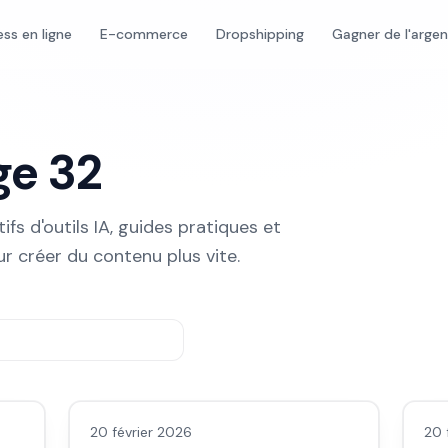
ess en ligne
E-commerce
Dropshipping
Gagner de l'arge
age
32
ifs d'outils IA, guides pratiques et
ur créer du contenu plus vite.
Images IA
LLM
20 février 2026
20 