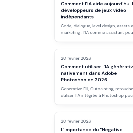
Comment l'IA aide aujourd'hui 
développeurs de jeux vidéo
indépendants
Code, dialogue, level design, assets 
marketing : l'IA comme assistant pou
les indés, sans remplacer la vision et 
Images IA
gameplay.
20 février 2026
Comment utiliser l'IA générati
nativement dans Adobe
Photoshop en 2026
Generative Fill, Outpainting, retouche
utiliser l’IA intégrée à Photoshop pou
compléter, étendre et corriger des
Images IA
images sans quitter l’app.
20 février 2026
L'importance du "Negative