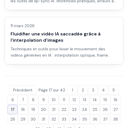
les outils de lip-sync IA. Workflows pratiques, erreurs à
éviter et intégration dans vos projets vidéo.
Vidéo IA
11 mars 2026
Fluidifier une vidéo IA saccadée grâce à
l'interpolation d'images
Techniques et outils pour lisser le mouvement des
vidéos générées en IA : interpolation optique, frame
blending, et bonnes pratiques.
Précédent
Page
17
sur
42
1
2
3
4
5
6
7
8
9
10
11
12
13
14
15
16
17
18
19
20
21
22
23
24
25
26
27
28
29
30
31
32
33
34
35
36
37
38