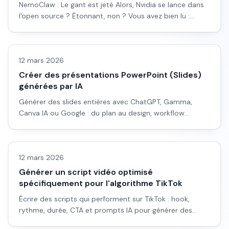
NemoClaw : Le gant est jeté Alors, Nvidia se lance dans
l'open source ? Étonnant, non ? Vous avez bien lu :
NemoClaw, leur...
LLM & fondamentaux IA
12 mars 2026
Créer des présentations PowerPoint (Slides)
générées par IA
Générer des slides entières avec ChatGPT, Gamma,
Canva IA ou Google : du plan au design, workflow
complet et pièges à éviter.
Vidéo IA
12 mars 2026
Générer un script vidéo optimisé
spécifiquement pour l'algorithme TikTok
Écrire des scripts qui performent sur TikTok : hook,
rythme, durée, CTA et prompts IA pour générer des
scripts adaptés à l'algo.
Images IA