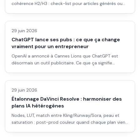
cohérence H2/H3 : check-list pour articles générés ou
assistés par IA.
Actualité
29 juin 2026
ChatGPT lance ses pubs : ce que ça change
vraiment pour un entrepreneur
OpenAI a annoncé à Cannes Lions que ChatGPT est
désormais un outil publicitaire. Ce que ça signifie
concrètement pour un e-commerçant ou un
Vidéo IA
entrepreneur qui dépense en pubs.
29 juin 2026
Étalonnage DaVinci Resolve : harmoniser des
plans IA hétérogènes
Nodes, LUT, match entre Kling/Runway/Sora, peau et
saturation : post-prod couleur quand chaque plan vient
d’un modèle différent.