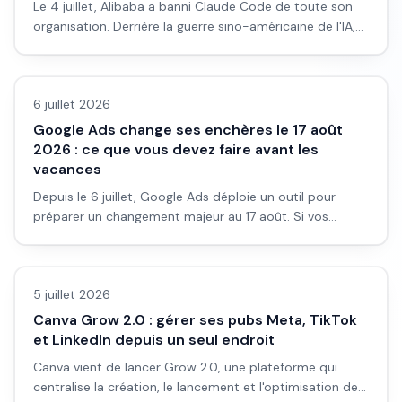
Le 4 juillet, Alibaba a banni Claude Code de toute son
organisation. Derrière la guerre sino-américaine de l'IA,
une vraie question pour les entrepreneurs qui intègrent
des outils IA dans leur activité.
6 juillet 2026
Google Ads change ses enchères le 17 août
2026 : ce que vous devez faire avant les
vacances
Depuis le 6 juillet, Google Ads déploie un outil pour
préparer un changement majeur au 17 août. Si vos
campagnes utilisent un CPA cible ou un ROAS cible, vous
Actualité
risquez de voir vos coûts doubler sans prévenir.
5 juillet 2026
Canva Grow 2.0 : gérer ses pubs Meta, TikTok
et LinkedIn depuis un seul endroit
Canva vient de lancer Grow 2.0, une plateforme qui
centralise la création, le lancement et l'optimisation des