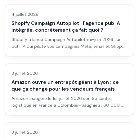
pour votre budget publicitaire.
4 juillet 2026
Shopify Campaign Autopilot : l'agence pub IA
intégrée, concrètement ça fait quoi ?
Shopify a lancé Campaign Autopilot mi-juin 2026 : un
outil IA qui pilote vos campagnes Meta, email et Shop
depuis l'admin. Voici ce qu'il fait vraiment, ses limites, et
Actualité
pour qui c'est utile.
3 juillet 2026
Amazon ouvre un entrepôt géant à Lyon : ce
que ça change pour les vendeurs français
Amazon inaugure le 1er juillet 2026 son 9e centre
logistique en France à Colombier-Saugnieu : 60 000 m²,
200 M€ investis, 3 000 emplois. Ce que ça change
Business IA
concrètement pour un vendeur FBA ou un e-
commerçant.
3 juillet 2026