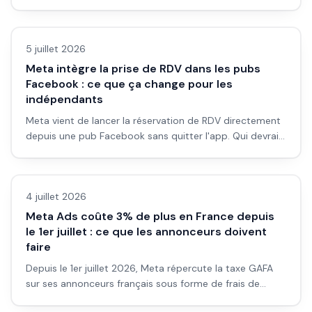
pubs sur Meta, TikTok et LinkedIn. Ce que ça change
Actualité
concrètement pour un entrepreneur sans agence.
5 juillet 2026
Meta intègre la prise de RDV dans les pubs
Facebook : ce que ça change pour les
indépendants
Meta vient de lancer la réservation de RDV directement
depuis une pub Facebook sans quitter l'app. Qui devrait
activer ça, comment ça marche et les limites à
Actualité
connaître avant de se lancer.
4 juillet 2026
Meta Ads coûte 3% de plus en France depuis
le 1er juillet : ce que les annonceurs doivent
faire
Depuis le 1er juillet 2026, Meta répercute la taxe GAFA
sur ses annonceurs français sous forme de frais de
localisation à 3%. Voici ce que ça change concrètement
Actualité