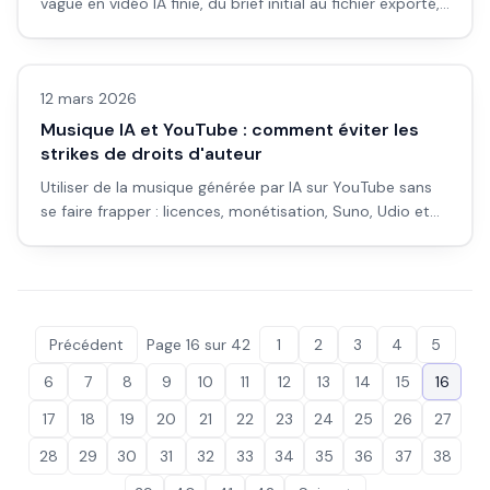
vague en vidéo IA finie, du brief initial au fichier exporté,
avec chaque décision détaillée.
Vidéo IA
12 mars 2026
Musique IA et YouTube : comment éviter les
strikes de droits d'auteur
Utiliser de la musique générée par IA sur YouTube sans
se faire frapper : licences, monétisation, Suno, Udio et
bonnes pratiques.
Précédent
Page
16
sur
42
1
2
3
4
5
6
7
8
9
10
11
12
13
14
15
16
17
18
19
20
21
22
23
24
25
26
27
28
29
30
31
32
33
34
35
36
37
38