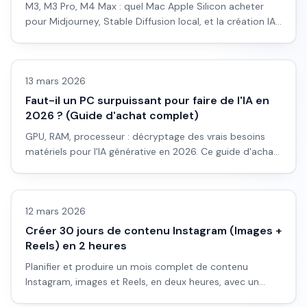
M3, M3 Pro, M4 Max : quel Mac Apple Silicon acheter
pour Midjourney, Stable Diffusion local, et la création IA
en 2026 ? Guide complet pour créatifs qui veulent
LLM & fondamentaux IA
rester dans l'écosystème Apple.
13 mars 2026
Faut-il un PC surpuissant pour faire de l'IA en
2026 ? (Guide d'achat complet)
GPU, RAM, processeur : décryptage des vrais besoins
matériels pour l'IA générative en 2026. Ce guide d'achat
vous évite les erreurs coûteuses et vous montre
Business IA
exactement quoi acheter selon votre usage.
12 mars 2026
Créer 30 jours de contenu Instagram (Images +
Reels) en 2 heures
Planifier et produire un mois complet de contenu
Instagram, images et Reels, en deux heures, avec un
workflow pensé comme une journée de tournage.
Vidéo IA