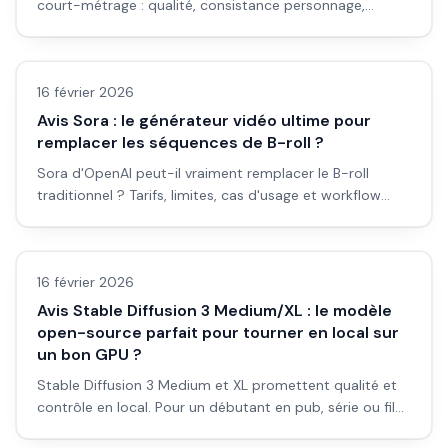
court-métrage : qualité, consistance personnage,
contrôle caméra, coût et workflow en 2026.
Avis outils/services
16 février 2026
Avis Sora : le générateur vidéo ultime pour
remplacer les séquences de B-roll ?
Sora d'OpenAI peut-il vraiment remplacer le B-roll
traditionnel ? Tarifs, limites, cas d'usage et workflow
concret pour les débutants en vidéo IA.
Avis outils/services
16 février 2026
Avis Stable Diffusion 3 Medium/XL : le modèle
open-source parfait pour tourner en local sur
un bon GPU ?
Stable Diffusion 3 Medium et XL promettent qualité et
contrôle en local. Pour un débutant en pub, série ou film
: est-ce le bon choix pour générer sans abonnement et
Avis outils/services